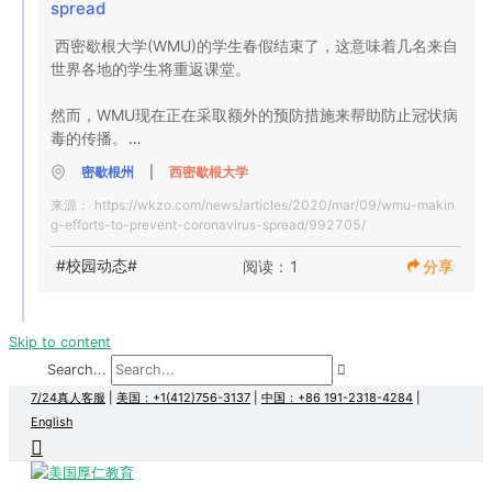
spread
西密歇根大学(WMU)的学生春假结束了，这意味着几名来自
世界各地的学生将重返课堂。

然而，WMU现在正在采取额外的预防措施来帮助防止冠状病
毒的传播。

密歇根州
|
西密歇根大学
“如果你在过去14天里去过中国、伊朗、意大利或韩国，我们
来源：
https://wkzo.com/news/articles/2020/mar/09/wmu-makin
需要知道。WMU的公共安全官员在推特上说。
g-efforts-to-prevent-coronavirus-spread/992705/
#校园动态#
阅读：1
分享