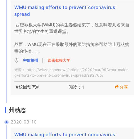
WMU making efforts to prevent coronavirus 
spread
西密歇根大学(WMU)的学生春假结束了，这意味着几名来自
世界各地的学生将重返课堂。

然而，WMU现在正在采取额外的预防措施来帮助防止冠状病
毒的传播。

密歇根州
|
西密歇根大学
“如果你在过去14天里去过中国、伊朗、意大利或韩国，我们
来源：
https://wkzo.com/news/articles/2020/mar/09/wmu-makin
需要知道。WMU的公共安全官员在推特上说。
g-efforts-to-prevent-coronavirus-spread/992705/
#校园动态#
阅读：1
分享
州动态
2020-03-10
WMU making efforts to prevent coronavirus 