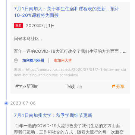
在发生COVID-19紧急情况期间，SEVP将允许学生每周工作
因为我们将继续应对这一持续不断的大流行。

消除小组聚会，并与我们的医疗保健提供者，公共卫生官
少于20小时，并且仍满足OPT的就业要求。SEVP没有指定
7月1日南加大：关于学生住宿和课程表的更新，预计
员，联系追踪小组，安全大使和其他校园合作伙伴合作，以
最小小时数，只是规定学生仍应工作并根据需要向SEVP报告
10-20%课程将为面授
保持身体健康。

确保我们的社区安全。提醒所有  学生，员工和访客，在进入
工作。使用OPT的学生可以在美国或国外远程工作。

我们校园的设施之前，必须完成每日症状检查。 日常症状自
2020年7月1日

重要
只要继续学习的学生报名参加全部课程并  保持其移民身份，
强烈建议为学生和家庭提供权衡校园风险的信息，以考虑我
我评估是  Trojan Check。 

南加州大学将继续保持其学生和交流访问者信息系统
们COVID-19信息录像中概述的因素  。

如果您生病或接触过COVID-19的人，所有个人都应留在家
问候木马社区，

（SEVIS）的记录处于活动状态，即使他们在美国境外的时
中。如果员工或学生   的COVID-19 测试呈阳性，则应通过
间超过五个月也是如此。

访问  coronavirus.usc.edu  了解最新信息；发送问题至  
热线电话213-740-6291 或通过发送电子邮件至  
百年一遇的COVID-19大流行改变了我们生活的方方面面，
在  五个月的临时缺席条款  将于5月15日对谁是就读于春季
covid19@usc.edu。要通知大学有关COVID-19的阳性病
covid19@usc.edu通知USC  。致电213-740-
即我们互动，工作和社交的方式，随着大流行的每一次新变
学期2020，但回到自己的祖国，并在夏季学期2020没有注
例，请致电  213-740-6291。要安排由于暴露或症状引起
加利福尼亚州
|
南加州大学
9355（WELL），与USC学生健康中心联系以进行测试  。

化，我们必须找到繁荣的方式。秋季学期将是一次全新的体
册，不打算在秋季学期2020招生。这些学生应填写  请假
的测试，请致电213-740-9355（WELL）致电USC学生健
保持安全并保持健康。
来源：
https://coronavirus.usc.edu/2020/07/01/7-1-letter-on-stu
验。我们将利用我们的教职员工和学生的创造力来克服挑
（LOA）  表格。

康部  。
dent-housing-and-course-schedules/
战，并创建一个学期，以履行我们对支持出色的教育，研究
 除非 通过学术顾问和OIS批准的减少课程负荷（RCL）  或  
和服务的承诺。

缺勤（LOA）允许，否则  继续学习的学生不应低于  全部课
#学业新闻#
阅读：5
分享
程负荷要求。由于COVID-19，没有其他可用的RCL，但是
强调我们工作的四个支柱是确保：

最后一个学期的RCL仍然可行。

旅行注意事项：

2020-07-06
安全（例如，  测试，跟踪，设施升级和医疗护理）；

卓越（例如，  有影响力的学习，新的参与方式，新时代的职
7月1日南加州大学：秋季学期细节更新
预计加利福尼亚州州长和洛杉矶县公共卫生局将很快为高等
业服务）；

教育机构提供具体指导。考虑到当前的公共卫生状况，大学
百年一遇的COVID-19大流行改变了我们生活的方方面面，
灵活性（例如，  USC触手可及，可在每个时区使用，以满
建议学生不要去校园，而应该在今年秋天通过完全在线的课
即我们互动，工作和社交的方式，随着大流行的每一次新变
足个人需求）；和 

程工作来取得学位。
