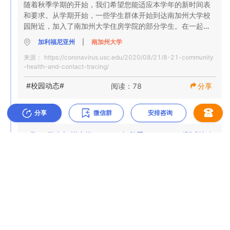
空间。结果，我们的可用性不到正常情况的一半。 

偏僻的学术经历和封闭的设施之间。 

国际学生。我们将尽快提供更多信息。

随着秋季学期的开始，我们希望您能适应本学年的新时间表
播活动，”大学健康建议，并补充说，在团体中进食和饮水是
和要求。从学期开始，一些学生群体开始到达南加州大学校
特别高风险的活动。

我们将遵守当前的合同，但房间分配和建筑物位置将发生变
为了取得成功，我们需要每个学生的支持。无论是在校园内
我们的食堂正在重新配置，以允许按距离，适当消毒和对学
园附近，加入了南加州大学住房学院的部分学生。在一起生
南加州大学于8月17日开始开设秋季学期。
化，以符合每间卧室一名学生的要求。我们鼓励所有签有合
还是在全球范围内，所有南加州大学学生都希望您现在就做
生和我们的工作人员安全的方式安排就餐。食品将被预先包
活的人越来越多，尤其是与共享的公共空间，厨房和浴室在
加利福尼亚州
|
南加州大学
同的学生，特别是那些没有亲自上课或居住在大洛杉矶地区
出正确的决定。

装，并且将提供包括外部供应商在内的多种取货选项。还有
一起，为传播COVID-19带来了更多机会。在过去的一周
的学生，重新考虑校园住宿。 

来源：
https://coronavirus.usc.edu/2020/08/21/8-21-community
更多细节可循。

中，我们发现返回本地的学生中的案件有所增加。 

-health-and-contact-tracing/
我们已经收到来自学生的有关正常活动可以恢复到何种程度
取消现有合同或房屋申请以全额退还费用或押金的截止日期
的问题。此时，您共享密切接触或取下脸部遮盖物的每个表
居住在周围社区的学生应注意，进入校园的机会将受到限
我收到了许多南加州大学的学生和家长的消息，他们担心采
#校园动态#
阅读：78
分享
已延长至7月15日。 

面，每次交互都会给您自己和您的朋友带来风险。甚至涉及
制。在大多数情况下，将要求学生预约使用校园服务，例如
取有关COVID-19的安全预防措施。我们感谢对流行病及其
触摸共享对象的简单棋盘游戏也可以成为超级传播事件。

图书馆学习空间，学生保健中心和用餐设施。

广泛影响表示严肃的每一个人。我们分享您的担忧。

根据可用性的不同，现有申请者将优先考虑那些需要就读的
分享
微信群
安排咨询
2020-07-31
学生，需要奖学金和田径课程，可能需要特殊住宿的学生或
与多个人在同一空间内进行活动时，碰触物体（纸牌游戏，
最后，本学期对我们所有人来说都是全新的体验。无论学生
当学生被诊断出患有COVID-19时，专门的USC联系人跟踪
国际学生。我们将尽快提供更多信息。

棋盘游戏，尤其是近处以及正在喝酒和进餐的地方）极有可
是在校园还是在线进行学习和活动，我们都希望每个人都感
团队的成员将通过USC学生健康与他们联系。我们将询问有
7月27日南加州大学：2020年秋季COVID-19测试策略
能成为传播事件。如果聚会上的一个人感染了COVID-19，
到安全和得到支持。南加州大学的学生生活活动，支持服务
关感染期间接触和活动的详细信息。从春季到今天的首例大
和健康协议
我们的食堂已经过重新配置，可以按距离，适当消毒和对学
则每个参与者都可能受到感染，并可能感染并传播给其他
和计划将以虚拟方式提供，我们将通过活动和事件保持联
流行期间，大学社区中的200多名学生，教职员工和教职员
生和我们的工作人员安全的方式安排定时就餐。食品将被预
致： 南加州大学学生和家庭

重要
人。

系。我们在一起，并且在一起，我们将使这个秋天成为丰富
工都曾被告知他们对COVID-19呈阳性反应。这通常不容易
先包装，并且将提供包括外部供应商在内的多种取货选项。
而有益的经历。 

听到，而且我们的联系跟踪团队意识到，学习此新闻可能会
还有更多细节可循。

来自： 南加州大学学生健康

以下是涉及物体，饮料和COVID-19接触的游戏的一些注意
导致焦虑，恐惧和不愿分享信息。

部首席卫生官Sarah Van Orman南加州大学凯克医学院大学
事项：

居住在周围社区的学生应注意，进入校园的机会将受到限
卫生部主任

此致

我们想向我们的社区保证，我们的联系追踪团队对与患者有
制。在大多数情况下，将要求学生预约使用校园服务，例如
任何物体（骰子，球，卡片，器皿）之间的任何传递都是传
关的隐私问题非常敏感。我们的目标是保护您的健康和福
加利福尼亚州
|
南加州大学
图书馆学习空间，学生保健中心和用餐设施。

日期：  2020年7月27日
