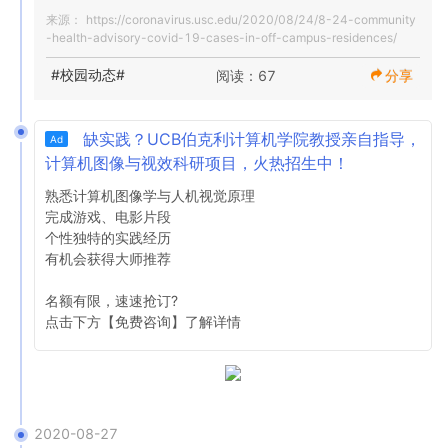
抄送：南加州大学教职员工

些领先的在线课程，他们一直在与该机构的教师分享经验。 

大学将强烈建议其教员，教职员工和学生在为其危险人群提
课程表

来源：
https://coronavirus.usc.edu/2020/08/24/8-24-community
供可用剂量后立即接种疫苗。服用COVID-19疫苗是保护自
-health-advisory-covid-19-cases-in-off-campus-residences/
日期： 2020年8月24日

修订后的课程表将于7月8日发布。  该时间表反映出大部分
己和他人的最佳方法。即将提供完整的详细信息，但是如果
我们的首要任务是在课堂内外提供出色的教育体验，并促进
本科课程将仅在线提供。也将提供混合形式的课程（亲自授
您对这些疫苗有疑问，USC的Keck Medicine 网站会 根据到
#校园动态#
阅读：67
分享
与终身的Trojan Family的互动。这些经历将有所不同，但我
主题：社区卫生咨询：校外公寓中的Covid-19病例

课和在线课程结合）。我们预计10％至20％的课堂将在校园
目前为止的知识提供FAQ的详细列表。

们的目标没有改变–使我们的课程出色，便捷和互动；无论学
内亲自进行。这些将主要是面对面的实验室，工作室，表演
习方式如何或在何处发生，都可以在智力上挑战我们的学
在秋季学期的第一周结束时，南加州大学学生健康中心在大
和其他涉及动手工作的课程，以及仅需要校园中可用的设施
您还可以在此处查看有关Keck Medicine如何处理疫苗推出
缺实践？UCB伯克利计算机学院教授亲自指导，
Ad
生，激发他们的创造力，并带他们进入知识的前沿。 

学公园校园社区的学生中，COVID-19病例的数量惊人地增
和设备的独立研究。即使这些课程大部分都将在本学期在线
以及为何医护人员选择接种疫苗的视频以及其他与疫苗相关
计算机图像与视效科研项目，火热招生中！
加。在过去七天中：

上提供。 

的视频 。

各个学校的教师一直在思考新的教学和参与方式。他们利用
熟悉计算机图像学与人机视觉原理

我们教学卓越中心（CET）提供的其他资源，为学生创造了
通过无症状人口测试（流行测试）鉴定出14例。

每所学校都将在未来几天与学生联系，以提供有关其班级，
疫苗的到来无疑是一个积极的发展，但是重要的是要认识到
完成游戏、电影片段

令人兴奋的新在线环境。南加州大学在许多学校中还拥有一
通过南加州大学学生健康接触者追踪和对有症状的和暴露的
课外活动，学生组织等的更多详细信息。研究生课程的计划
我们正处于一个极其危险的时期，必须遵守身体疏远和PPE
个性独特的实践经历

些领先的在线课程，他们一直在与该机构的教师分享经验。 

个体进行测试，已鉴定出29例病例。

也将由各个学校和课程来解决。一个重要的目标是使每个人
准则，始终保持警惕。

有机会获得大师推荐

所有案例都与校外生活环境中的学生（套房伴侣和室友）有
都能升读学位，因此每所学校的顾问将可以帮助回答有关如
修订后的课程表将于7月8日发布。  该时间表反映出大多数
关。 

何最好地保持本学期学业进展的问题。 

谢谢大家在我们进入新希望时代的过程中，在面对令人难以
名额有限，速速抢订?

本科课程将仅在线提供。也将提供混合形式的课程（亲自授
由于暴露，现在有100多名学生被隔离14天。 

置信的挑战时继续表现出的韧性。我们期待着进一步共同应
点击下方【免费咨询】了解详情 
课和在线课程结合）。我们预计10％至20％的课堂将在校园
尽管州和县仍在继续增长健康指南，该指南严重限制了位于
额外的协助。我们了解到，对于某些学生而言，很难连接校
对这一流行病。

内亲自进行。这些将主要是面对面的实验室，工作室，表演
该州COVID-19监视列表中的县（包括洛杉矶县）中的大学
园外。为了帮助您，我们正在扩展计划，为有连接或硬件问
和其他涉及动手工作的课程，以及仅需要校园中可用的设施
的亲自指导和校园内活动。看来在未来几周内，当前情况极
题的国内外学生提供财务和技术支持，并将尽快提供申请详
最好的祝福，

和设备的独立研究。即使这些课程大部分都将在本学期在线
不可能发生重大变化。对于特定类别和其他无法在虚拟环境
细信息。

上提供。 

中进行的活动，该县可能会授予少量例外；但是，这些决定
Rod Hanners

2020-08-27
尚未做出。因此，我们继续强烈劝阻学生返回校园，直到另
我们仅在今年提供新的奖学金机会。学生将能够申请奖学
临时首席执行官
