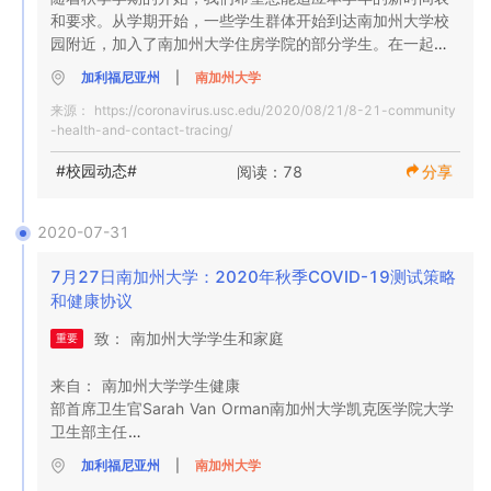
播活动，”大学健康建议，并补充说，在团体中进食和饮水是
和要求。从学期开始，一些学生群体开始到达南加州大学校
特别高风险的活动。

为了取得成功，我们需要每个学生的支持。无论是在校园内
园附近，加入了南加州大学住房学院的部分学生。在一起生
南加州大学于8月17日开始开设秋季学期。
还是在全球范围内，所有南加州大学学生都希望您现在就做
活的人越来越多，尤其是与共享的公共空间，厨房和浴室在
加利福尼亚州
|
南加州大学
出正确的决定。

一起，为传播COVID-19带来了更多机会。在过去的一周
来源：
https://coronavirus.usc.edu/2020/08/21/8-21-community
中，我们发现返回本地的学生中的案件有所增加。 

-health-and-contact-tracing/
我们已经收到来自学生的有关正常活动可以恢复到何种程度
的问题。此时，您共享密切接触或取下脸部遮盖物的每个表
我收到了许多南加州大学的学生和家长的消息，他们担心采
#校园动态#
阅读：78
分享
面，每次交互都会给您自己和您的朋友带来风险。甚至涉及
取有关COVID-19的安全预防措施。我们感谢对流行病及其
触摸共享对象的简单棋盘游戏也可以成为超级传播事件。

广泛影响表示严肃的每一个人。我们分享您的担忧。

2020-07-31
与多个人在同一空间内进行活动时，碰触物体（纸牌游戏，
当学生被诊断出患有COVID-19时，专门的USC联系人跟踪
棋盘游戏，尤其是近处以及正在喝酒和进餐的地方）极有可
团队的成员将通过USC学生健康与他们联系。我们将询问有
7月27日南加州大学：2020年秋季COVID-19测试策略
能成为传播事件。如果聚会上的一个人感染了COVID-19，
关感染期间接触和活动的详细信息。从春季到今天的首例大
和健康协议
则每个参与者都可能受到感染，并可能感染并传播给其他
流行期间，大学社区中的200多名学生，教职员工和教职员
致： 南加州大学学生和家庭

重要
人。

工都曾被告知他们对COVID-19呈阳性反应。这通常不容易
听到，而且我们的联系跟踪团队意识到，学习此新闻可能会
来自： 南加州大学学生健康

以下是涉及物体，饮料和COVID-19接触的游戏的一些注意
导致焦虑，恐惧和不愿分享信息。

部首席卫生官Sarah Van Orman南加州大学凯克医学院大学
事项：

卫生部主任

我们想向我们的社区保证，我们的联系追踪团队对与患者有
任何物体（骰子，球，卡片，器皿）之间的任何传递都是传
关的隐私问题非常敏感。我们的目标是保护您的健康和福
加利福尼亚州
|
南加州大学
日期：  2020年7月27日

播病毒颗粒的机会。 

祉，维护您的隐私，并迅速通知有潜在风险的人，以便他们