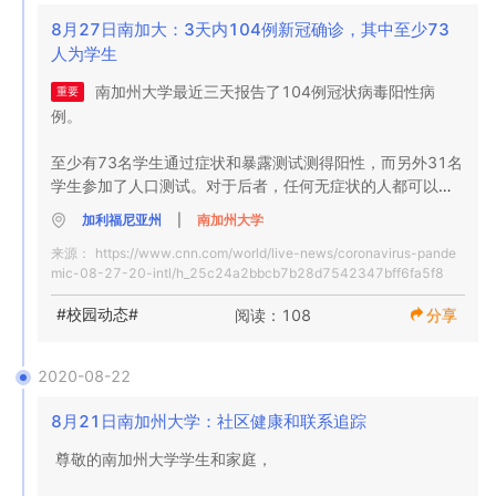
每所学校都将在未来几天与学生联系，以提供有关其课程，
行通知。我们将在秋季学期的剩余时间以及临近春季学期的
金，以在2021年夏季课程中提供最多两个免费的在线课程。
USC凯克医学  
8月27日南加大：3天内104例新冠确诊，其中至少73
课外活动，学生组织等的更多详细信息。研究生课程的计划
开始时，提供有关计划的定期更新。

这旨在帮助确保学业进步。有关此产品的更多详细信息将在
人为学生
也将由各个学校和课程来解决。一个重要的目标是使每个人
后面介绍。

都能升读学位，因此每所学校的顾问都将帮助回答有关如何
对于在校园中或附近以共同生活方式居住的学生，我们强烈
南加州大学最近三天报告了104例冠状病毒阳性病
重要
最好地保持本学期学业进展的问题。 

建议您谨慎行事，并严格遵守所有与身体保持距离（6英尺）
校内住宿和餐饮

例。

的准则，避免与其他人聚集在家里，不要在他人周围戴口罩
额外的协助。我们了解到，对于某些学生而言，很难连接校
以保护自己防止呼吸道飞沫，并高度坚持手部卫生和频繁的
我们在本周早些时候宣布，我们将把学生宿舍，套房和公寓
至少有73名学生通过症状和暴露测试测得阳性，而另外31名
园外。为了帮助您，我们正在扩展计划，为有连接或硬件问
表面接触清洁。

的住宿限制为每间卧室一个学生。该市还预计，如果本学期
学生参加了人口测试。对于后者，任何无症状的人都可以接
题的国内外学生提供财务和技术支持，并将尽快提供申请详
出现激增现象，南加州大学将保留许多空置房间以提供隔离
受检查。首席卫生官Sarah Van Orman博士说，目前的阳性
细信息。

加利福尼亚州
|
南加州大学
强烈建议南加州大学附近的学生，尤其是那些与室友或套房
空间。结果，我们的可用性不到正常情况的一半。 

率为2.7％，这是很高的。她指出，传播通常是通过小型聚会
伴侣住在一起的学生，应每周通过“ 流行测试”计划进行测
来源：
https://www.cnn.com/world/live-news/coronavirus-pande
进行的。

我们仅在今年提供新的奖学金机会。学生将能够申请奖学
试。USC住房清单上的所有学生都将收到一封提醒电子邮
我们将遵守当前的合同，但房间分配和建筑物位置将发生变
mic-08-27-20-intl/h_25c24a2bbcb7b28d7542347bff6fa5f8
金，以在2021年夏季课程中提供最多两个免费的在线课程。
件，以达到此目的。我们的联系跟踪团队将

化，以符合每间卧室一名学生的要求。我们鼓励所有签有合
在周一给学生的备忘录中，南加州大学学生健康部表示：“随
这旨在帮助确保学业进步。有关此产品的更多细节将在后面
#校园动态#
阅读：108
分享
同的学生，特别是那些没有亲自上课的人或住在大洛杉矶地
着秋季学期的第一周结束，大学公园校园社区中学生中
介绍。

个人身份信息保留为私人患者信息。

区的学生，重新考虑校园住宿。 

COVID-19病例的数量惊人地增加。” 当时，有43名学生的
测试呈阳性-29名通过症状和暴露测试，另外14名通过人口
2020-08-22
校内住宿和餐饮

洛杉矶正处于公共卫生的关键时刻。尽管到目前为止还没有
取消现有合同或房屋申请以全额退还费用或押金的截止日期
测试。 

学生住院，但我们所有人都需要共同努力，以保护社区中可
已延长至7月15日。 

8月21日南加州大学：社区健康和联系追踪
我们在本周早些时候宣布，我们将把学生宿舍，套房和公寓
能面临严重疾病风险更高的人，并预防所有人的严重健康后
大学健康希望学生们共同努力以保护社区。

的住宿限制为每间卧室一个学生。该市还预计，如果本学期
果。您在遏制或加速COVID-19的迅速传播中所扮演的角
根据可用性的不同，现有申请者将优先考虑那些需要就读的
尊敬的南加州大学学生和家庭，

出现激增现象，南加州大学将保留许多空置房间以提供隔离
色，可能意味着安全地返回修改后的“新常态”，或长时间处于
学生，需要奖学金和田径课程，可能需要特殊住宿的学生或
“即使是涉及共享对象的简单棋盘游戏也可以成为一项超级传