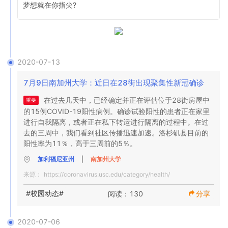
下：

梦想就在你指尖?
新生和转学生应发送电子邮件至USC招生办公室I-20处理小
疾病的传播。  

学生—正面：27 /负面：277 /待审核：0

组，  电子邮件 为usci20@usc.edu，以获取2021年春季学
保健：  USC学生保健将在需要时继续提供远程保健和现场
肯定百分比：8.9％

期的新I-20。

临床保健，包括获得  COVID-19的检测。预计将遵循隔离和
员工-正面：1 /负面：54 /待审核：1

所有其他初次参加I-20的学生都应通过OIS电子邮件
隔离说明，并与接触者追踪小组合作以限制疾病传播。

正百分比：1.8％

ois@usc.edu  来发送OIS，  以获取2021年春季学期的新I-
每日症状检查：每天必须通过trojancheck.usc.edu进行的健
与接触过的学生进行了联系，隔离并提供了指导和照顾。遵
20。

康  检查 ，所有居住在南加州大学（USC）住房的学生以及
2020-07-13
守医疗团队的指示，包括提供联系信息并避免与他人的一切
请与他们的招生或学术顾问联系，以询问是否将他们的学习
居住在其他地方并计划进入校园的学生都必须完成。在选定
接触，对于防止疾病进一步传播至关重要。 

推迟到下一学期。

7月9日南加州大学：近日在28街出现聚集性新冠确诊
的校园位置也需要进行温度筛选。   

我们正处在关键时刻，我们的个人和集体行动可以改变我们
通过确认2020年3月指南的继续，SEVP还澄清了以下内容：

行为期望：  所有学生都必须戴好口罩，与他人保持6英尺的
未来状态的进程。 考虑以下：

在过去几天中，已经确定并正在评估位于28街房屋中
重要
物理距离，避免聚会，遵守大学住宿中的“禁止客人”政策，并
没有与环境配置有关的工作场所传播。 遮盖脸部的附着力，
的15例COVID-19阳性病例。确诊试验阳性的患者正在家里
对于USC提供的教学模式，学生不需要用特殊语言替换I-
按照指示遵守所有大学政策。这些将得到严格执行。违反者
6英尺的物理距离，洗手/消毒和清洁公共表面已成为预防的
进行自我隔离，或者正在私下转运进行隔离的过程中。在过
20。

可能无法进入校园，并受到学生的纪律处分。

有效措施。 

去的三周中，我们看到社区传播迅速加速。洛杉矶县目前的
对于目前在美国的新生和继续学习的学生以及在美国以外的
完成  “学生的卫生，健康和安全”：  该课程位于  
员工几乎完全是由于在进餐休息期间“漂流”到6英尺范围内而
阳性率为11％，高于三周前的5％。
继续学习的学生，2020年秋季学期入学将计入CPT / OPT资
trojanlearn.usc.edu  ，必须在抵达校园之前完成。

经历了暴露。 由于去除了面部覆盖物，尤其是在室内附近和
格的一学年要求。

流感疫苗接种：  强烈建议季节性流感疫苗接种。疫苗将于9
加利福尼亚州
|
南加州大学
室内时，与他人一起进食和饮水仍然是高风险的活动。

申请OPT时，学生必须在美国。在国外时，学生不得申请
月下旬在校园内提供。 

住在宿舍的学生之间没有传播。 外卖就餐，疏远身体，洗手/
来源：
https://coronavirus.usc.edu/category/health/
OPT。

免疫要求：所有  要求都  必须如期完成。

消毒和清洁公共表面已成为预防的有效措施。

在COVID-19紧急情况期间，SEVP将允许学生在美国或国外
今年秋天，我们必须以基于科学的决策为动力，以保护我们
#校园动态#
阅读：130
分享
最近学生的接触和疾病可以追溯到集体聚会 ; 先前的病例涉
远程参与CPT，前提是该学生已参加适当的USC实习课程，
的朋友，同事和家人的安全。我们遵守安全措施的自律性将
及社区传播，并作为疾病的来源。 旅行  仍然是传播的较高
并且雇主在美国以外设有办事处或雇主一种远程评估学生参
为我们提供最快的途径，让我们回到完整的面对面社区，在
风险活动；建议学生在学期内避免旅行。

与度和学习目标达成情况的方法。

2020-07-06
这里我们可以共同成长。与往常一样，感谢您的耐心配合，
我们指望我们的社区亲自降低风险，采取必要的预防措施，