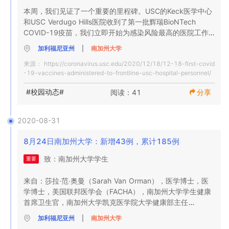
本周，我们见证了一个重要的里程碑。USC的Keck医学中心
和USC Verdugo Hills医院收到了第一批辉瑞BioNTech 
COVID-19疫苗，我们立即开始为感染风险最高的医院工作
人员接种疫苗。

加利福尼亚州
|
南加州大学
来源：
https://coronavirus.usc.edu/2020/12/18/12-18-first-covid
确保，存储和分发大约2500剂疫苗的过程是USC的Keck 
-19-vaccines-administered-to-frontline-usc-hospital-personnel/
Medicine和大学的多学科团队共同努力的结果。该小组昼夜
不停地工作，以确保按照循证策略根据政府指导方针管理疫
#校园动态#
阅读：41
分享
苗。

这一成就代表了大流行的重要转折点，值得庆祝。我们感谢
2020-08-31
参与这项艰巨任务的所有人。

8月24日南加州大学：新增43例，累计185例
最初的推出只是第一步，我们期待未来的疫苗出货。 我开始
致：南加州大学学生

重要
主持的 工作组将在开始接受关键剂量的药物后，为员工，教
职员工，学生和患者以及我们其余的医护人员制定一项全面
来自：莎拉·范·奥曼（Sarah Van Orman），医学博士，医
的分配计划。

学博士，美国联邦医学会（FACHA），南加州大学学生健康
首席卫生官，南加州大学凯克医学院大学健康部主任

大学正在根据联邦，州和地方指南最终确定其疫苗接种政策
和优先原则，我们预计将在1月发布。同时，我可以告诉您，
加利福尼亚州
|
南加州大学
抄送：南加州大学教职员工

大学将强烈建议其教员，教职员工和学生在为其危险人群提