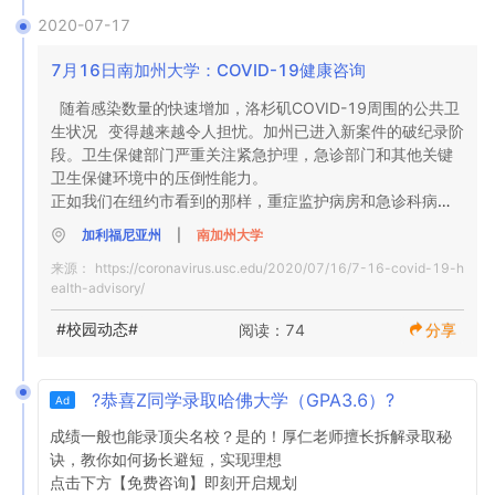
亲自上课的学生，必须出示在校园第一天前7天内进行的
保持安全并保持健康。 
我的儿子在这段困难时期从南加州大学获得的难以置信的支
目前仍在美国境外但想返回美国的在读学生，只要他们具有
2020-07-17
COVID-19测试的文件。有关此Covid-19初始测试的上传文
持，关心和帮助。在我们无法从加拿大与儿子取得联系的时
有效的签证，I-20签证旅行证明以及OIS网站旅行栏上列出的
档的详细信息以及有关校园选项的信息，将发布  到  USC学
候，我无言以对USC成为我们儿子的父母和看护人表示感谢
所有其他文件，就有资格这样做。  。但是，考虑到洛杉矶持
7月16日南加州大学：COVID-19健康咨询
生健康网站上的Covid-19测试说明页面。 

和感谢。当我们得知他暴露在电晕下的消息时，我们感到非
续的公共卫生危机以及州和地方当局的不确定指导，大学不
常担心……我们感到如此失落和烦恼，但南加州大学通过为他
 随着感染数量的快速增加，洛杉矶COVID-19周围的公共卫
建议学生此时回校园。请查看 下面的“  旅行注意事项”部
正在进行的测试协议：  USC已做出安排，以确保USC社区
提供隔离的酒店住宿，无限的进餐和持续的健康服务，减轻
生状况  变得越来越令人担忧。加州已进入新案件的破纪录阶
分。

的所有成员都能适当且及时地获得测试： 

了他对住宿和食物的压力来自USC Health。我们很幸运，我
段。卫生保健部门严重关注紧急护理，急诊部门和其他关键
已经在美国的新入学和转学学生  可以留在美国并保持F-1身
们的儿子在照顾自己的大学学习。

卫生保健环境中的压倒性能力。 

份，同时在2020年秋季学期在线完成全部课程负荷。 如果
 对于出现与COVID-19一致的症状或暴露于COVID-19的任
正如我们在纽约市看到的那样，重症监护病房和急诊科病床
您尚未收到USC转移I-20 ，请通过usci20@usc.edu与USC
何现场员工或学生，都可以立即进行测试。 

衷心感谢您为儿子提供的特殊支持和照顾！！”

的短缺将对我们地区的整个医疗体系产生连锁反应。 这影响
招生办公室I-20处理小组联系  。

 根据公共卫生指南和病例的出现，将在整个秋季学期继续对
加利福尼亚州
|
南加州大学
到每个人获得救生护理的能力。 为了遏制这种潮流，国家已
在OIS激活其SEVIS记录之前，学生必须完成护照验证
高危人群中无症状个体进行积极的检测。我们有针对性的工
我们为通过这种大流行向所有南加州大学学生提供照顾而感
来源：
https://coronavirus.usc.edu/2020/07/16/7-16-covid-19-h
经颁布了退房的规定。社区的依从性可以帮助我们重新回到5
（PPV）。学生不得在其SEVIS记录被激活之前离开美国。
作旨在尽早发现和控制案件和疫情。此监视测试将包括居住
到高兴和自豪。感谢您为维护我们社区的安全并委托我们提
ealth-advisory/
月初所经历的更低的感染率。

PPV说明将 很快在OIS网站的  新学生部分提供。

在南加州大学住房学院的学生；计划测试的通知将通过电子
供照料。

在夏季，我们的本地和近端校园人口比秋季和春季学期要少
新学生，转校学生，离开请假（LOA）回来的学生，前往恢
邮件发送- 学生每天必须检查大学电子邮件帐户以获取重要
#校园动态#
阅读：74
分享
得多。但是，我们看到，这一较小的人群出现了一些令人担
复身分的学生以及当前在美国境外的所有其他初次出勤或I-
的USC信息。

真诚的 

忧的趋势，我们的社区应该考虑这些趋势。

20待转学生，  均无资格进入美国并参加100％的在线课
对于居住在USC住房中的学生，USC将为测试COVID-19呈
在过去的两周中，学生的考试阳性率从5％提高  到9％。  这
程。我们建议这些学生不要尝试以F-1学生签证进入美国，因
阳性的学生和隔离暴露于COVID-19的学生提供隔离住所。
?恭喜Z同学录取哈佛大学（GPA3.6）?
Sarah Van Orman，医学博士，MMM，FACHA 

Ad
些情况多数归因于私人住宅和集体聚会中聚集的生活环境，
为由于洛杉矶县COVID-19案件增多，USC目前不能保证在
我们还将为住在校外无法在生活环境中安全隔离和/或隔离的
首席健康官，南加州大学学生健康

特别是在七月四日周末。

成绩一般也能录顶尖名校？是的！厚仁老师擅长拆解录取秘
2020年秋季学期提供面对面的课程。

学生提供空间。

副教授，学生健康

我们目前的  测试编号  （7月5日至7月12日）：在USC学生
诀，教你如何扬长避短，实现理想

这些学生在2020年秋季学期有两种选择：

每个人都应遵循卫生提供者和洛杉矶公共卫生部的指示进行
部大学生健康学院

健康中心（不包括USC的Keck Medicine的其他患者）如
点击下方【免费咨询】即刻开启规划

以非F-1学生的身份从国外开始学习

隔离和/或隔离，并提供接触者追踪小组所需的信息，以限制
院长，家庭医学临床教授