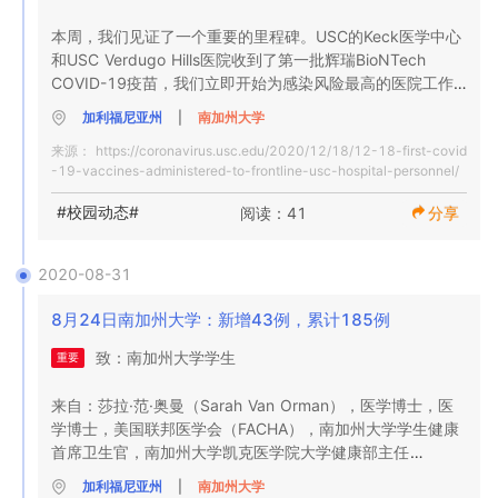
为我们相信我们可以通过低密度计划来确保学生，研究人
许多美国大使馆和领事馆仍然关闭，尽管一些大使馆最近开
的确，加利福尼亚州州长今天发布了一项命令（基于全州在
员，教职员工和教职员工的安全。

始   逐个阶段逐步恢复常规签证服务，并开始优先考虑学生
本周，我们见证了一个重要的里程碑。USC的Keck医学中心
14天之内COVID-19住院人数增加了52％），严重限制了各
签证。需要新签证的在读学生有资格申请；但是，签证的签
和USC Verdugo Hills医院收到了第一批辉瑞BioNTech 
种企业的室内活动。在我们仍在处理这些新信息的同时，我
我们将在线提供丰富的课程和课外体验。我们正在构建充满
发由他们在美国当地的大使馆或领事馆自行决定。许多获得
COVID-19疫苗，我们立即开始为感染风险最高的医院工作
们知道你们中的一些人在7月1日前有校园外租赁的截止日期-
活力的平台，包括一个新的学生门户，它将用作虚拟四边形
签证确认的学生的面试被多次推迟或取消。

人员接种疫苗。

加利福尼亚州
|
南加州大学
因此我们希望将这些信息提供给您，以帮助您做出决策。

并促进社会参与。我们还将为即将入学的一年级学生和来自
随着大流行的发展，国际旅行仍处于不稳定状态。任何时候
世界各地的转学生提供大量经验，使他们感到自己是我们社
来源：
https://coronavirus.usc.edu/2020/12/18/12-18-first-covid
都可能出现新的旅行限制，这可能会导致运输途中的重大中
确保，存储和分发大约2500剂疫苗的过程是USC的Keck 
鉴于校园内持续存在的安全限制和有限的密度，我们的本科
-19-vaccines-administered-to-frontline-usc-hospital-personnel/
区的一部分，并可以尽快无缝过渡。随后将有许多其他细
断。

Medicine和大学的多学科团队共同努力的结果。该小组昼夜
生将主要或专门在秋季学期在线上课，并且校园内的 住宿和 
节。 

全球商业航班的供应仍然有限，航班取消和旅行中断很常
不停地工作，以确保按照循证策略根据政府指导方针管理疫
#校园动态#
阅读：41
分享
活动将受到限制。 尽管这不是我们希望的，但我们现在建议
见。

苗。

所有本科生都在线上他们的课程，并重新考虑本学期住在校
课程表

如果您选择旅行，请查看OIS网站的  旅行部分。

园内还是附近。我们继续进行有限的面对面的校园活动，因
OIS知道学生们可能对2020年秋季学期仍有疑问。由于OIS
这一成就代表了大流行的重要转折点，值得庆祝。我们感谢
2020-08-31
为我们相信我们可以通过低密度计划来确保学生，研究人
我们的首要任务是在课堂内外提供出色的教育体验，并促进
目前收到大量咨询，我们要求您访问USC COVID-19资源中
参与这项艰巨任务的所有人。

员，教职员工和教职员工的安全。

与终身的Trojan Family的互动。这些经历将有所不同，但我
心  网站的  国际学生常见问题解答部分  ，  以获取常见问
8月24日南加州大学：新增43例，累计185例
们的目标没有改变–使我们的课程出色，便捷和互动；无论学
题的答案。这些信息将在新细节可用时经常更新。我们还鼓
最初的推出只是第一步，我们期待未来的疫苗出货。 我开始
我们将在线提供丰富的课程和课外体验。我们正在构建充满
致：南加州大学学生

习方式如何或在何处发生，都可以在智力上挑战我们的学
重要
励您与您的学术顾问联系，以寻求有关入学选择的帮助。

主持的 工作组将在开始接受关键剂量的药物后，为员工，教
活力的平台，包括一个新的学生门户，它将用作虚拟四边形
生，激发他们的创造力，并带他们进入知识的前沿。 

职员工，学生和患者以及我们其余的医护人员制定一项全面
并促进社会参与。我们还将为即将入学的一年级学生和来自
来自：莎拉·范·奥曼（Sarah Van Orman），医学博士，医
请注意未来几天大学有关秋季学期的其他更新。USC和OIS
的分配计划。

世界各地的转学生提供大量经验，使他们感到自己是我们社
学博士，美国联邦医学会（FACHA），南加州大学学生健康
各个学校的教师一直在思考新的教学和参与方式。他们利用
致力于倡导我们的国际社会成员，我们在这里为您提供支
区的一部分，并能够尽快无缝过渡。随后将有许多其他细
首席卫生官，南加州大学凯克医学院大学健康部主任

我们教学卓越中心（CET）提供的其他资源，为学生创造了
持。
大学正在根据联邦，州和地方指南最终确定其疫苗接种政策
节。 

令人兴奋的新在线环境。南加州大学在许多学校中还拥有一
和优先原则，我们预计将在1月发布。同时，我可以告诉您，
加利福尼亚州
|
南加州大学