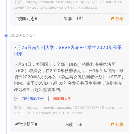
来源：
https://coronavirus.usc.edu/2020/07/27/7-27-fall-2020-
一组人进食和饮水是特别高风险的活动，因为呼吸道飞沫很
监控自己的健康状况并接受检查。这样可以防止更大的爆
covid-19-testing-strategy-and-health-protocols/
主题：  2020年秋季：COVID-19测试策略和健康协议

容易散开而没有口罩。距离某人6英尺以内15分钟或更长时
发。 

间，或者让其他人的呼吸颗粒进入您的面部（例如，咳
#校园动态#
阅读：161
分享
在准备开始秋季学期时，我们想为计划返回校园的学生分享
嗽），这将为您提供紧密接触的机会。大声说话和唱歌会增
联系人跟踪信息仅用于保护社区健康。 您的活动不会与学生
我们的COVID-19测试策略和其他已建立的健康规程。正如
加风险，因为这也会产生有力的液滴轨迹。

行为团队或大学中的其他人员共享；通知可能已经暴露的人
教务长本月初指出的那样，我们建议所有本科生都应在线学
酒精会削弱距离和接触的判断力，因此，如果聚会中有人后
时，不会共享您的名字。我们关心的是您的健康以及您朋友
2020-07-31
习课程，并重新考虑本学期住在校园内还是附近。但是，我
来对COVID-19呈阳性反应，则很难记住您曾经与谁密切接
和社区的健康。 

们计划继续进行有限的面对面校园活动，除非总督正在等待
触。 

7月25日南加州大学：SEVP发布F-1学生2020年秋季
通过南加州大学学生健康中心  （不是外部提供者）进行的测
的即将发布的指导禁止这样做。我们将提供更多详细信息，
与其他室友一起生活的最安全方法是戴上脸罩，洗手，保持
试是使生病或接触过的学生获得护理和适当隔离措施的最快
指南
我们将尽快为您更新。 

安全距离，避免共享呼吸道飞沫（食物，饮料，器皿）和经
途径。这是遏制爆发疫情的关键，这些疫情无法影响到南加
7月24日，美国国土安全部（DHS）移民和海关执法局
常清洁常用表面（门把手，电灯开关，水槽）。封闭公共区
州大学社区和洛杉矶其他地区的其他人群。致电213-740-
（ICE）澄清说，在2020年秋季学期，  F-1学生应遵守  最
在过去的几个月中，该大学制定了全面的Covid-19校园公共
域，不允许非住所的访客进入。

9355（WELL）或访问https://usc.edu/mySHR在线   以安
初于2020年3月发布的《学生与交流访问者计划》（SEVP）
卫生措施，包括日常健康检查，测试，接触者追踪以及隔离
排约会。 

指南。由于COVID-19引发的突发公共卫生事件，该指南允
生病和暴露个体的程序。这些措施是根据所有可用的科学证
每个室友决定承担的风险（不戴口罩，去聚会，前往该地区
南加州大学可以为  被诊断的学生提供支持，包括隔离和/或
许远程学习超出监管限制。

据制定的，并且完全符合洛杉矶公共卫生部的准则。USC将
和国家的其他地区）也将成为家庭其他风险。很快，这成为
隔离的住房，医疗保健和心理健康支持。 

根据新出现的证据和不断变化的公共卫生状况，根据需要不
我们整个社区的风险。

信息必须与洛杉矶县公共卫生部门共享，但是此信息（包括
加利福尼亚州
|
南加州大学
这对国际学生意味着什么？

断更新其建议。 

病人的姓名）是机密的，以保护患者的隐私。 

来源：
https://coronavirus.usc.edu/2020/07/26/7-25-sevp-issue
我们知道，这种流行病很难使每个人都忍受，并且强烈渴望
我想分享我们南加州大学一位父母的笔记，他们的学生在患
s-fall-2020-guidance-for-f-1-students/
在美国或国外继续学习的学生  可以在2020年秋季学期从任
学生应遵守所有必需的健康措施。 

恢复我们所知道的生活。通过积极剥夺COVID-19的传播机
病期间接受了COVID-19阳性诊断，并得到了隔离和照顾：

一地点继续在线课程。只要学生报名参加全部课程并  保持其
会，我们可以更快地重返我们都希望拥有的校园生活。

#学业新闻#
阅读：58
分享
移民身份，南加州大学将继续保持其学生和交流访问者信息
最初的Covid-19学生测试： 获准居住在南加州大学住房或
“我想代表我本人和我的丈夫亲自感谢您和南加州大学，感谢
系统（SEVIS）记录处于活动状态。
