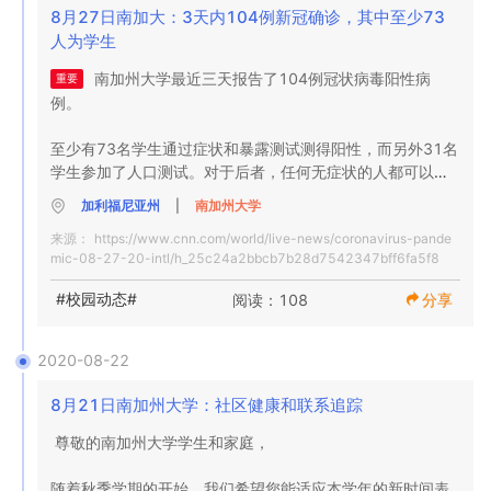
行通知。我们将在秋季学期的剩余时间以及临近春季学期的
USC凯克医学  
8月27日南加大：3天内104例新冠确诊，其中至少73
开始时，提供有关计划的定期更新。

人为学生
对于在校园中或附近以共同生活方式居住的学生，我们强烈
南加州大学最近三天报告了104例冠状病毒阳性病
重要
建议您谨慎行事，并严格遵守所有与身体保持距离（6英尺）
例。

的准则，避免与其他人聚集在家里，不要在他人周围戴口罩
以保护自己防止呼吸道飞沫，并高度坚持手部卫生和频繁的
至少有73名学生通过症状和暴露测试测得阳性，而另外31名
表面接触清洁。

学生参加了人口测试。对于后者，任何无症状的人都可以接
受检查。首席卫生官Sarah Van Orman博士说，目前的阳性
加利福尼亚州
|
南加州大学
强烈建议南加州大学附近的学生，尤其是那些与室友或套房
率为2.7％，这是很高的。她指出，传播通常是通过小型聚会
伴侣住在一起的学生，应每周通过“ 流行测试”计划进行测
来源：
https://www.cnn.com/world/live-news/coronavirus-pande
进行的。

试。USC住房清单上的所有学生都将收到一封提醒电子邮
mic-08-27-20-intl/h_25c24a2bbcb7b28d7542347bff6fa5f8
件，以达到此目的。我们的联系跟踪团队将

在周一给学生的备忘录中，南加州大学学生健康部表示：“随
#校园动态#
阅读：108
分享
着秋季学期的第一周结束，大学公园校园社区中学生中
个人身份信息保留为私人患者信息。

COVID-19病例的数量惊人地增加。” 当时，有43名学生的
测试呈阳性-29名通过症状和暴露测试，另外14名通过人口
2020-08-22
洛杉矶正处于公共卫生的关键时刻。尽管到目前为止还没有
测试。 

学生住院，但我们所有人都需要共同努力，以保护社区中可
8月21日南加州大学：社区健康和联系追踪
能面临严重疾病风险更高的人，并预防所有人的严重健康后
大学健康希望学生们共同努力以保护社区。

果。您在遏制或加速COVID-19的迅速传播中所扮演的角
尊敬的南加州大学学生和家庭，

色，可能意味着安全地返回修改后的“新常态”，或长时间处于
“即使是涉及共享对象的简单棋盘游戏也可以成为一项超级传
偏僻的学术经历和封闭的设施之间。 

随着秋季学期的开始，我们希望您能适应本学年的新时间表