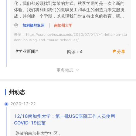
化，我们都必须找到繁荣的方式。秋季学期将是一次全新的
展望未来（例如，  建立机会，为未来的领导者做好准备，让
体验。我们将利用我们的教职员工和学生的创造力来克服挑
大学为我们面对的任何机遇或挑战做好准备）。 

我们了解，大流行期间前往美国的决定是个人决定，应谨慎
战，并创建一个学期，以兑现我们对支持出色的教育，研究
今天，我们写信给您更新   2020年秋季的本科课程，包括时
考虑。尽管继续学习的学生仍有返回美国继续学习的资格，
和服务的承诺。

间表和校园住宿。 

但以下一些其他因素可能会影响出行的决定：

加利福尼亚州
|
南加州大学
来源：
https://coronavirus.usc.edu/2020/07/01/7-1-letter-on-stu
强调我们工作的四个支柱是确保：

公共卫生准则不断变化，  洛杉矶县尚未批准我们恢复全部校
7月16日，  南加州大学学生健康首席卫生官针对洛杉矶县
dent-housing-and-course-schedules/
园运营的计划。洛杉矶正经历着冠状病毒病例的惊人增长，
COVID-19感染  数量的快速增长向南加州大学社区  发布了
安全（例如，  测试，跟踪，设施升级和医疗护理）；

这清楚表明我们需要在秋季学期大幅降低校园密度和所有室
健康建议。加州已进入新案件的破纪录阶段。

#学业新闻#
阅读：4
分享
卓越（例如，  有影响力的学习，新的参与方式，新时代的职
内活动。 

洛杉矶县公共卫生部要求所有来自国际目的地的旅行者在抵
业服务）；

达美国或进入校园住宿之前，必须隔离14天以隔离美国。

灵活性（例如，  USC触手可及，可在每个时区使用，以满
的确，加利福尼亚州州长今天发布了一项命令（基于全州
这意味着所有从国际旅行目的地返回的学生在进入校园设施
更多动态
足个人需求）；和 

COVID-19住院仅14天就增加了52％），严重限制了各种企
之前必须进行14天的自我隔离。学生负责14天的自我隔离。

展望未来（例如，  创造机会为领导者做好准备，让大学为我
业的室内活动。在我们仍在处理这些新信息的同时，我们知
对于来自中国，巴西和伊朗的所有旅客，仍实行旅行限制  。

们面对的任何机遇或挑战做好准备）。 

道你们中的一些人在7月1日前有校园外租赁的截止日期-因此
来自申根区，英国和爱尔兰的F-1继续学生旅行者正在申请或
州动态
今天，我们写信给您更新   2020年秋季的本科课程，包括时
我们希望将这些信息提供给您，以帮助您做出决策。

具有有效签证，现在有资格前往美国

间表和校园住宿。 

进入美国的学生应该在海关和边境巡逻局（CBP）进行检查
2020-12-22
鉴于校园内持续存在的安全限制和有限的密度，我们的本科
时有所延误。更新后的SEVP指导仍然是非常新的，所有美国
公共卫生准则不断变化，  洛杉矶县尚未批准我们恢复全部校
生将主要或专门在秋季学期在线上课，并且校园内的 住宿和 
政府机构都在与我们同时进行的同时了解这些变化。在整个
12/18南加州大学：第一批USC医院工作人员使用
园运营的计划。洛杉矶正经历着冠状病毒病例的惊人增长，
活动将受到限制。 尽管这不是我们希望的，但我们现在建议
机构中传播信息需要时间。

COVID-19疫苗
这清楚表明我们需要在秋季学期大幅降低校园密度和所有室
所有本科生都在线上他们的课程，并重新考虑本学期住在校
持有有效签证的学生   在前往美国继续学习之前无需申请新
内活动。 

园内还是附近。我们继续进行有限的面对面的校园活动，因
签证。

尊敬的南加州大学社区，
