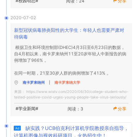
#校园动态#
阅读：24
分享
多，一些学生在校外的行为既令人失望，又让人无法接受。”
2020-07-02
新型冠状病毒肺炎阳性的大学生：年轻人也需要严肃对
待病毒
根据卫生和环境控制部(DHEC)4月3日至6月23日的数据，
自4月初以来，南卡罗来纳州11至20岁年轻人中新报告的病
例增加了966% 。

在同一时期，21至30岁人群的病例增加了413% 。
南卡罗来纳州
|
南卡罗来纳大学
来源：
https://www.wistv.com/2020/06/30/college-student-who-
tested-positive-covid-urges-young-people-take-virus-seriously/
#学业新闻#
阅读：3
分享
缺实践？UCB伯克利计算机学院教授亲自指导，
Ad
计算机图像与视效科研项目，火热招生中！