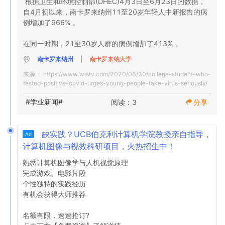
根据卫生和环境控制部(DHEC)4月3日至6月23日的数据，
自4月初以来，南卡罗来纳州11至20岁年轻人中新报告的病
例增加了966% 。

在同一时期，21至30岁人群的病例增加了413% 。
南卡罗来纳州
|
南卡罗来纳大学
来源：
https://www.wistv.com/2020/06/30/college-student-who-
tested-positive-covid-urges-young-people-take-virus-seriously/
#学业新闻#
阅读：3
分享
缺实践？UCB伯克利计算机学院教授亲自指导，
Ad
计算机图像与视效科研项目，火热招生中！
熟悉计算机图像学与人机视觉原理

完成游戏、电影片段

个性独特的实践经历

有机会获得大师推荐

名额有限，速速抢订?
