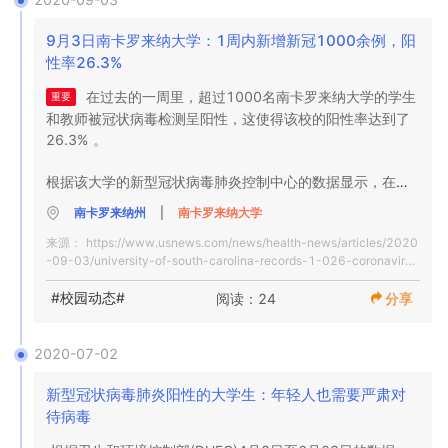
9月3日南卡罗来纳大学：1周内新增新冠1000余例，阳
性率26.3%
在过去的一周里，超过1000名南卡罗来纳大学的学生
重要
和教师被冠状病毒检测呈阳性，这使得该校的阳性率达到了
26.3% 。

根据该大学的新型冠状病毒肺炎控制中心的数据显示，在上
周，1017名学生和9名员工的病毒检测结果呈阳性。学生的
南卡罗来纳州
|
南卡罗来纳大学
阳性率为27.7% ，职工的阳性率为6.8% 。

来源：
https://www.usnews.com/news/health-news/articles/2020
-09-03/university-of-south-carolina-records-1-026-coronavirus
该校校长鲍勃 · 卡斯伦(Bob Caslen)在周二的一封信中谈到
-cases-in-one-week
了越来越多的校园病例，称病例数量“比我们当时预期的要
#校园动态#
阅读：24
分享
多，一些学生在校外的行为既令人失望，又让人无法接受。”
2020-07-02
新型冠状病毒肺炎阳性的大学生：年轻人也需要严肃对
待病毒