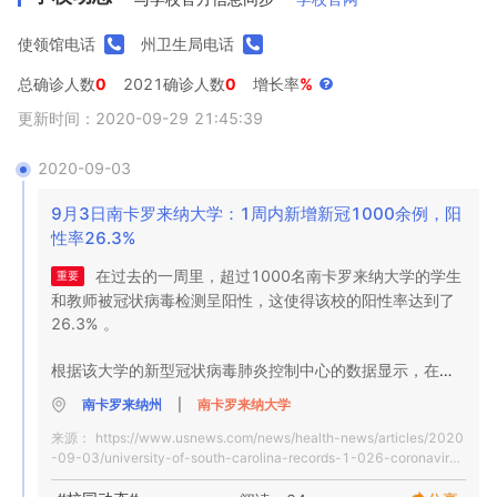
使领馆电话
州卫生局电话
总确诊人数
0
2021确诊人数
0
增长率
%
更新时间：2020-09-29 21:45:39
2020-09-03
9月3日南卡罗来纳大学：1周内新增新冠1000余例，阳
性率26.3%
在过去的一周里，超过1000名南卡罗来纳大学的学生
重要
和教师被冠状病毒检测呈阳性，这使得该校的阳性率达到了
26.3% 。

根据该大学的新型冠状病毒肺炎控制中心的数据显示，在上
周，1017名学生和9名员工的病毒检测结果呈阳性。学生的
南卡罗来纳州
|
南卡罗来纳大学
阳性率为27.7% ，职工的阳性率为6.8% 。

来源：
https://www.usnews.com/news/health-news/articles/2020
-09-03/university-of-south-carolina-records-1-026-coronavirus
该校校长鲍勃 · 卡斯伦(Bob Caslen)在周二的一封信中谈到
-cases-in-one-week
了越来越多的校园病例，称病例数量“比我们当时预期的要