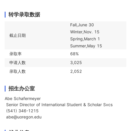
转学录取数据
Fall,June 30

Winter,Nov. 15

截止日期
Spring,March 1

Summer,May 15
录取率
68%
申请人数
3,025
录取人数
2,052
招生办公室
Abe Schafermeyer

 Senior Director of International Student & Scholar Svcs

 (541) 346-1215

 abe@uoregon.edu