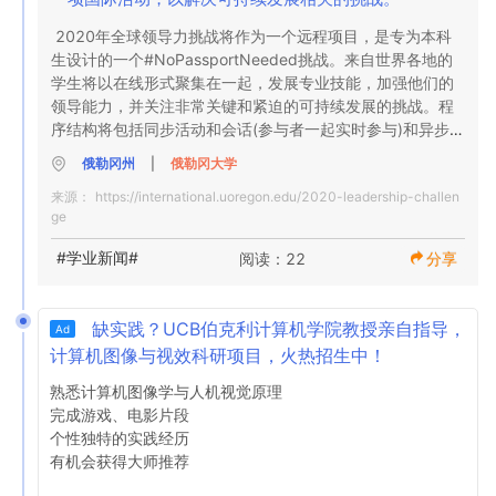
2020年全球领导力挑战将作为一个远程项目，是专为本科
生设计的一个#NoPassportNeeded挑战。来自世界各地的
学生将以在线形式聚集在一起，发展专业技能，加强他们的
领导能力，并关注非常关键和紧迫的可持续发展的挑战。程
序结构将包括同步活动和会话(参与者一起实时参与)和异步活
动(独立完成的工作)的组合。除了研讨会、讲座和学习活动
俄勒冈州
|
俄勒冈大学
外，该项目还将指导学生组成小团队，远程解决俄勒冈州尤
来源：
https://international.uoregon.edu/2020-leadership-challen
金市社区合作伙伴面临的与可持续发展相关的挑战。

ge
具体信息请参考官网：
https://international.uoregon.edu/2020-leadership-
#学业新闻#
阅读：22
分享
challenge
缺实践？UCB伯克利计算机学院教授亲自指导，
Ad
计算机图像与视效科研项目，火热招生中！
熟悉计算机图像学与人机视觉原理

完成游戏、电影片段

个性独特的实践经历

有机会获得大师推荐
