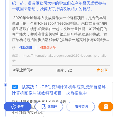
织一起，邀请俄勒冈大学的学生们在今年夏天远程参与
一项国际活动，以解决可持续发展相关的挑战。
2020年全球领导力挑战将作为一个远程项目，是专为本科
生设计的一个#NoPassportNeeded挑战。来自世界各地的
学生将以在线形式聚集在一起，发展专业技能，加强他们的
领导能力，并关注非常关键和紧迫的可持续发展的挑战。程
序结构将包括同步活动和会话(参与者一起实时参与)和异步活
动(独立完成的工作)的组合。除了研讨会、讲座和学习活动
俄勒冈州
|
俄勒冈大学
外，该项目还将指导学生组成小团队，远程解决俄勒冈州尤
来源：
https://international.uoregon.edu/2020-leadership-challen
金市社区合作伙伴面临的与可持续发展相关的挑战。

ge
具体信息请参考官网：
https://international.uoregon.edu/2020-leadership-
#学业新闻#
阅读：22
分享
challenge
缺实践？UCB伯克利计算机学院教授亲自指导，
Ad
计算机图像与视效科研项目，火热招生中！
熟悉计算机图像学与人机视觉原理

分享
微信群
安排咨询
完成游戏、电影片段

个性独特的实践经历
