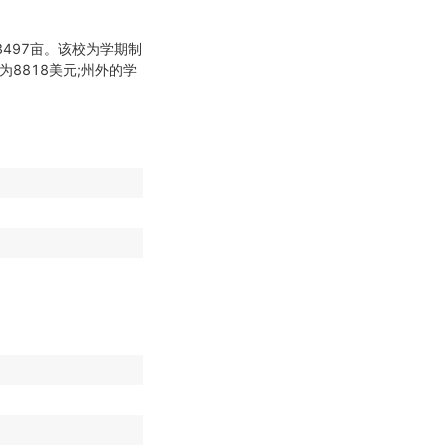
3497亩。该校为学期制
杂费为8818美元;州外的学