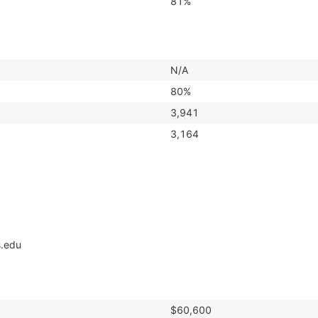
81%
N/A
80%
3,941
3,164
s.edu
$60,600