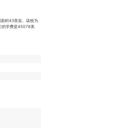
园面积43英亩。该校为
位。它的学费是45078美