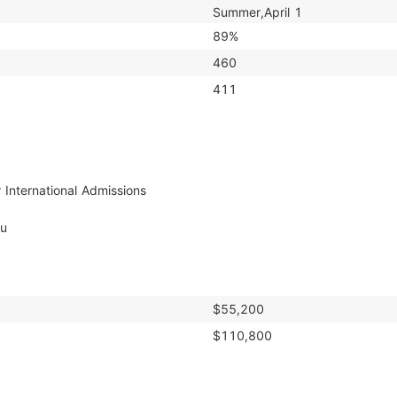
Summer,April 1
89%
460
411
du
$55,200
$110,800