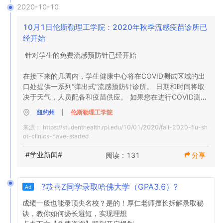
伦斯勒健康中心通道

COVID-19测试

课。根据我们正在进行的T3SQ（I）协议测试频率，所有可
2020-10-10
感谢您保持我们社区所有成员安全的警惕。
进入校园的学生都应在离开校园之前的72小时内进行测试。

Rensselaer保健中心将继续为所有关心健康和福祉的入学学
10月1日伦斯勒理工学院：2020年秋季流感疫苗诊所已
生提供资源。卫生中心将提供24/7全天候服务，以支持所有
根据我们正在进行的T3SQ（I）协议测试频率，将在离开校
尽管将进行的整体测试总数减少，因为需要进入校园的在校
经开始
学生的健康和福祉，只需预约即可。如果发生紧急情况，请
园旅行之前的72小时内对所有可进入校园的学生进行测试。

生，教职员工数量减少了，但测试频率在2020年11月30日
致电911或联系当地医院的急诊室。

针对学生的免费流感预防针已经开始

至2020年12月23日以及然后从2021年1月4日至11日再次
进行，不过测试时间将减少。属于批准的研究计划（阶段1、
不在弹簧测试协议中的组的测试资源

在接下来的几周内，学生健康中心将在COVID测试区域的出
在感恩节假期期间（2020年11月26日至11月29日），只有
2或3）的研究生将在这些时间段内继续使用其研究实验室和
口处提供一系列“弹出式”流感预防针诊所。 日期和时间将取
被每个投资组合所有者指定为“基本”的教职员工才能进入校
核心设施。

伦斯勒县和奥尔巴尼县为居住在首都地区但无法在校园内进
决于天气，人员配备和疫苗供应。 如果您在进行COVID测试
园。

行考试的学生提供了几种考试选择。

后在那儿看到我们，请继续走下另一个重要步骤，以保护您
在感恩节假期（2020年11月26-29日）和寒假（2020年12
纽约州
|
伦斯勒理工学院
的健康。

月24日至2021年1月3日）期间，只有被每个投资组合所有
请访问COVID-19网站以获取有关“返回校园运营”计划的更新
来源：
https://studenthealth.rpi.edu/10/01/2020/fall-2020-flu-sh
尽管将减少总的测试总数，因为需要进入校园的在校生，教
者指定为“基本”的教职员工才能进入校园。在冬季休假期间留
和详细信息。当信息可用时，我们将通知校园社区。
ot-clinics-have-started
由于供应有限，这些诊所仅供学生使用。 鼓励教职员工在10
职员工数量减少，但测试频率在2020年11月30日到2021年
在我们公共住宅区的学生将在此期间至少接受一次COVID-
月23日至28日举行的人力资源赞助的流感诊所免费注射流感
1月11日期间将保持不变。

19测试。

#学业新闻#
阅读：131
分享
疫苗（详情将分发）。
春季学期计划

在冬季休假（2020年12月24日至2021年1月3日）期间留
?恭喜Z同学录取哈佛大学（GPA3.6）?
Ad
在校园的学生将在此期间至少接受一次COVID-19测试。
春季学期远程课程的第一天是2021年1月19日，面对面的课
成绩一般也能录顶尖名校？是的！厚仁老师擅长拆解录取秘
程将于2021年2月1日开始。

诀，教你如何扬长避短，实现理想
