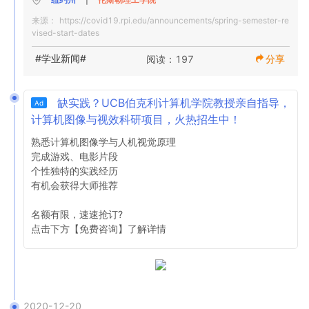
来源：
https://covid19.rpi.edu/announcements/spring-semester-re
参加课程和其他校园内活动的学生将在1月22日至1月24日
vised-start-dates
之间返回校园。这一时间点对于居住在下院的学生来说尤其
重要，他们将获得具体的到课日期和时间。从2021年1月4
#学业新闻#
阅读：197
分享
日这一周开始，到达大使将与每位学生取得联系。

缺实践？UCB伯克利计算机学院教授亲自指导，
Ad
根据联邦和纽约州公共卫生指南的规定，本学期将对所有学
计算机图像与视效科研项目，火热招生中！
生进行为期两周的就地隔离，并于2021年1月25日开始在线
指导。亲自指导活动将于2021年2月8日开始。 。

熟悉计算机图像学与人机视觉原理

完成游戏、电影片段

个性独特的实践经历

与秋季学期一样，T3SQ / I计划的所有要素以及我们的校园
有机会获得大师推荐

内健康和安全协议都将继续实施。

名额有限，速速抢订?

点击下方【免费咨询】了解详情 
我们大家都渴望回到校园生活，并继续致力于做出必要的决
定，同时要进行周密的计划并专注于保护个人和社区。我们
正在采取的措施旨在维护Rensselaer社区所有成员的健康，
安全和福祉。即使在这些充满挑战的时期，我们也将全力以
赴地提供最高水平的课程，并执行我们的教育和研究使命。

2020-12-20