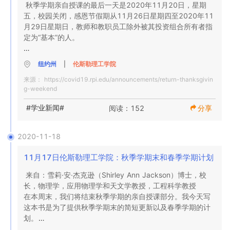
秋季学期亲自授课的最后一天是2020年11月20日，星期
此，我们的计划和相关协议可能会更改。

五，校园关闭，感恩节假期从11月26日星期四至2020年11
月29日星期日，教师和教职员工除外被其投资组合所有者指
测试，跟踪，跟踪，监视和隔离/隔离（T3SQ /I℠）

定为“基本”的人。

要在校园中使用，健康和安全规程要求以居民为基础的社区
的所有成员在返回时都应接受定期检查。 Rensselaer将为学
纽约州
|
伦斯勒理工学院
我知道，由于COVID-19大流行，今年家庭感恩节聚会将是
生和员工的定期COVID-19测试创造足够的能力。这将通过
来源：
https://covid19.rpi.edu/announcements/return-thanksgivin
一个挑战。但是，技术是与家人和朋友联系的安全选择。

在Rensselaer许可的COVID-19测试实验室进行RT-qPCR测
g-weekend
试，以及通过Rensselaer卫生服务中心进行即时护理抗原测
试来完成。

#学业新闻#
阅读：152
分享
随着教职员工在感恩节假期后返回校园，学院将要求参加在
11月30日至2020年12月4日这一周内的COVID-19测试计
在春季学期中，针对学生，教职员工和校园员工的测试协议
划，该计划与T3SQ（I）协议和纽约指南相一致。州。

2020-11-18
如下：

11月17日伦斯勒理工学院：秋季学期末和春季学期计划
学生测试

所有在感恩节假期之后定期或间歇性返回校园的教职员工必
来自：雪莉·安·杰克逊（Shirley Ann Jackson）博士，校
须在11月30日星期一和12月4日星期五接受测试。所有计划
生活在校园中且可进入校园的本科生将每周接受两次测试；

长，物理学，应用物理学和天文学教授，工程科学教授

在11月30日星期一工作的教职员工将在远程工作，除了到校
在本周末，我们将结束秋季学期的亲自授课部分。我今天写
园接受预定的COVID-19测试。

居住在校园外并能进入校园的大学生将每周接受两次测试；

这本书是为了提供秋季学期末的简短更新以及春季学期的计
划。

住在校园之外无法进入校园的本科生将不会接受测试；
