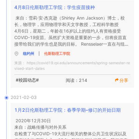
4月8日伦斯勒理工学院：学生疫苗接种
来自：雪莉·安·杰克逊（Shirley Ann Jackson）博士，校
长，物理学，应用物理学和天文学教授，工程科学教授

4月6日，星期二，年龄在16岁以上的纽约人有资格接受
COVID-19疫苗。虽然扩大资格是重要的一步，但将疫苗直
接带给我们的学生也是我的目标。 Rensselaer一直在与纽约
州合作，以确保为我们的学生提供疫苗供应。我写信给大家
纽约州
|
伦斯勒理工学院
分享我们已经获得了1,700剂强生疫苗的初始分配。

来源：
https://covid19.rpi.edu/announcements/spring-semester-re
vised-start-dates
学生生活部将进行外联活动，提供有关疫苗以及伦斯勒学生
#校园动态#
阅读：214
分享
如何安排约会的更多信息。目前，只有Rensselaer学生可以
在校园内进行疫苗接种。我们将继续与纽约州合作，以确保
获得更多剂量并扩大资格。

2021-02-03
1月2日伦斯勒理工学院：春季学期–修订的开始日期
我们所有人都在保护我们的健康和安全方面发挥着作用，我
2020年12月30日

鼓励合格的学生安排疫苗预约。

来自：战略传播与对外关系

在检查了与COVID-19大流行相关的整体公共卫生状况以及