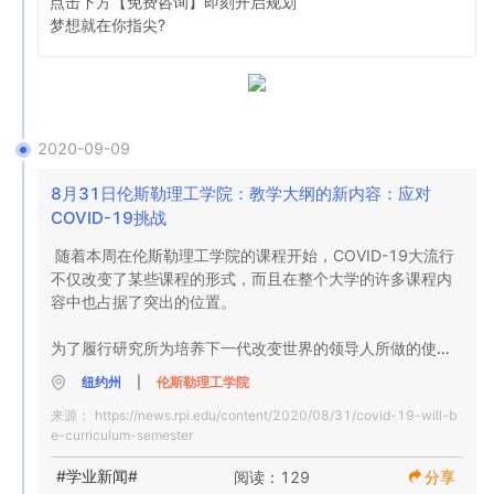
点击下方【免费咨询】即刻开启规划

如我们的《基于校园的运营计划》所述，新生，大二，大四
梦想就在你指尖?
和研究生将在春季学期进入校园。春季学期是大三学生的拱
门学期。我们将维护计划中详细说明的所有校园访问协议。

学术指导

我们当前的计划要求提供面对面，混合和远程教学的结合，
2020-09-09
记录并发布所有课程，以帮助无法前往校园的学生。对于准
备毕业的高年级学生，我们将在教育要求和我们的社会疏远
8月31日伦斯勒理工学院：教学大纲的新内容：应对
协议允许的条件下（例如，实验室课程，顶点设计会议和工
COVID-19挑战
作室）提供亲自指导的渠道。其他大多数高级课程将以远程
随着本周在伦斯勒理工学院的课程开始，COVID-19大流行
模式授课。对于新生和大二学生，将有面对面的，混合的或
不仅改变了某些课程的形式，而且在整个大学的许多课程内
远程的指导。教学方式将受到大流行的现状和校园社区内感
容中也占据了突出的位置。

染的发生率的影响。

为了履行研究所为培养下一代改变世界的领导人所做的使
到达日期

命，学生将学习各种学科如何应对现代最紧迫的全球卫生挑
纽约州
|
伦斯勒理工学院
战。

与秋季学期类似，与我们的到达大使一起工作，要求学生提
来源：
https://news.rpi.edu/content/2020/08/31/covid-19-will-b
前注册到达窗口，以减轻流程的负担。到达测试的注册和春
e-curriculum-semester
Rensselaer生物医学工程系主任Juergen Hahn说：“重要的
季的入场将在以后的交流中共享。

是，课程内容必须涵盖与学生相关的材料，不仅是所选专业
#学业新闻#
阅读：129
分享
的材料，而且还包括一般材料。” “鉴于所有学生都受到针对
修改后的通用隔离区
