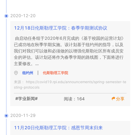
安全和福祉。即使在这些充满挑战的时期，我们也将全力以
赴地提供最高水平的课程，并执行我们的教育和研究使命。

2020-12-20
12月18日伦斯勒理工学院：春季学期测试协议
如果根据整体健康状况有进一步的变化，我们将立即通知
您。
由启动任务组于2020年6月完成的《基于校园的运营计划》
已成功地在秋季学期实施。该计划基于纽约州的指导，以及
我们对我们可以做和必须做的以增强伦斯勒社区所有成员安
全的评估。该计划还将作为春季学期的路线图，下面将进行
主要修改。

纽约州
|
伦斯勒理工学院
我们的春季测试计划为要求校园访问的人员提供了基于校园
来源：
https://covid19.rpi.edu/announcements/spring-semester-te
的操作协议。这些协议将使我们能够开展基础教育和研究任
sting-protocols
务，尤其侧重于健康与安全，教学创新，运营有效性，限制
风险和后果管理。

#学业新闻#
阅读：164
分享
由于COVID-19具有高度的传染性，并且继续在全球，我们
的国家和首都地区蔓延，因此我们无法使校园运营完全没有
2020-11-29
风险。大流行将在春季继续进行，因此情况可能会迅速改
变，导致我们不根据纽约州的禁令和/或我们自己对整体公共
11月20日伦斯勒理工学院：感恩节周末归来
卫生状况的判断，而返回校园工作影响伦斯勒理工学院。因