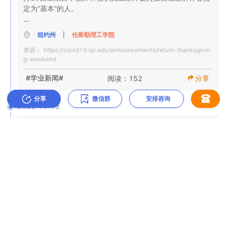
测试，跟踪，跟踪，监视和隔离/隔离（T3SQ /I℠）

定为“基本”的人。

要在校园中使用，健康和安全规程要求以居民为基础的社区
的所有成员在返回时都应接受定期检查。 Rensselaer将为学
纽约州
|
伦斯勒理工学院
我知道，由于COVID-19大流行，今年家庭感恩节聚会将是
生和员工的定期COVID-19测试创造足够的能力。这将通过
来源：
https://covid19.rpi.edu/announcements/return-thanksgivin
一个挑战。但是，技术是与家人和朋友联系的安全选择。

在Rensselaer许可的COVID-19测试实验室进行RT-qPCR测
g-weekend
试，以及通过Rensselaer卫生服务中心进行即时护理抗原测
试来完成。

#学业新闻#
阅读：152
分享
随着教职员工在感恩节假期后返回校园，学院将要求参加在
11月30日至2020年12月4日这一周内的COVID-19测试计
在春季学期中，针对学生，教职员工和校园员工的测试协议
分享
微信群
安排咨询
划，该计划与T3SQ（I）协议和纽约指南相一致。州。

2020-11-18
如下：

11月17日伦斯勒理工学院：秋季学期末和春季学期计划
学生测试

所有在感恩节假期之后定期或间歇性返回校园的教职员工必
来自：雪莉·安·杰克逊（Shirley Ann Jackson）博士，校
须在11月30日星期一和12月4日星期五接受测试。所有计划
生活在校园中且可进入校园的本科生将每周接受两次测试；

长，物理学，应用物理学和天文学教授，工程科学教授

在11月30日星期一工作的教职员工将在远程工作，除了到校
在本周末，我们将结束秋季学期的亲自授课部分。我今天写
园接受预定的COVID-19测试。

居住在校园外并能进入校园的大学生将每周接受两次测试；

这本书是为了提供秋季学期末的简短更新以及春季学期的计
划。

住在校园之外无法进入校园的本科生将不会接受测试；

除非人力资源部与您联系并另有指示，否则在11月30日星期
纽约州
|
伦斯勒理工学院
COVID-19测试

一接受测试的教职员工将被清除从12月1日星期二开始返回
博士居住在校园之外且可进入校园并已获得教务长，研究副
来源：
https://covid19.rpi.edu/announcements/end-fall-semester-
校园。

总裁和院长批准进行考试的学生，将每周接受两次考试；

and-spring-semester-planning