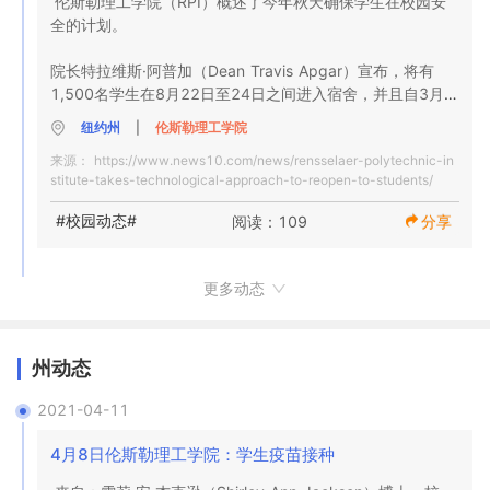
伦斯勒理工学院（RPI）概述了今年秋天确保学生在校园安
新和详细信息。当信息可用时，我们将使校园社区保持最新
COVID-19研究将用于Data Analytics Research的许多项
COVID-19感染的风险，在2020/2021学年期间将不进行包
全的计划。

状态。
目，Data Analytics Research是该学院数据教育要求的一部
括男子和女子冰球在内的冬季运动比赛。截至2020年11月9
分，提供的数学课程。在此课程中，在数据INCITE实验室举
日，冬季运动竞赛已经被自由联盟总统理事会取消。

院长特拉维斯·阿普加（Dean Travis Apgar）宣布，将有
行，学生可以通过由Rensselaer的研究人员开发的
1,500名学生在8月22日至24日之间进入宿舍，并且自3月以
COVIDMinder应用程序探索COVID-19感染和死亡率的社会
持续警惕

来就一直在制定计划，以确保即将到来的周末和秋季学期安
决定因素。或者他们可能会使用有关COVID-19传播的数据
纽约州
|
伦斯勒理工学院
全进行。

来开发可为决策者提供信息的模型。

随着全国各地COVID-19病例激增，我们看到了“ COVID疲
来源：
https://www.news10.com/news/rensselaer-polytechnic-in
劳”和缺乏警惕的后果。当我们在秋季学期结束面对面教学
stitute-takes-technological-approach-to-reopen-to-students/
周末入住将有很大的不同。学生只能带一个人来协助搬家，
人文，艺术和社会科学学院（HASS）的学生将研究COVID-
时，我们已经看到我们如何继续遵守我们的综合规程，并且
并将首先在指定的时间向东校区报告进行冠状病毒测试。测
19对社会的影响，并在某些班级中考虑其与社会正义问题的
我们必须维持我们采用的规程，包括戴口罩，远离社会，而
#校园动态#
阅读：109
分享
试完成后，学生将收到他们的钥匙以及一些个人防护装备和
交叉点。根据课程的不同，学生可能会检查大流行所暴露出
不是与10多人一起参加聚会，并进行频繁的监视测试。

入住说明。

的反种族主义运动和种族差异的融合，或者他们可能会探索
在危机时期使用人工智能做出更合理的决策。
最后，让我再次感谢您来自我们社区的杰出贡献。这些努力
更多动态
测试是计划的关键组成部分。因接触次数多而被视为“高风
使我们在今年秋天取得了成功，并使我们能够继续执行任务
险”的学生，将在整个学期中每周两次，每周两次继续进行
并乐观地向前看。
COVID-19的测试。

州动态
那些被认为是中等风险的人，例如研究生助教，将每周进行
2021-04-11
测试。教师和讲师将从有机玻璃后面讲课，被认为是低风险
的，每两周接受一次测试。风险最低的类别包括研究人员，
4月8日伦斯勒理工学院：学生疫苗接种
他们通常将PPE作为工作的一部分。那些风险最低的类别将
每月进行测试。
