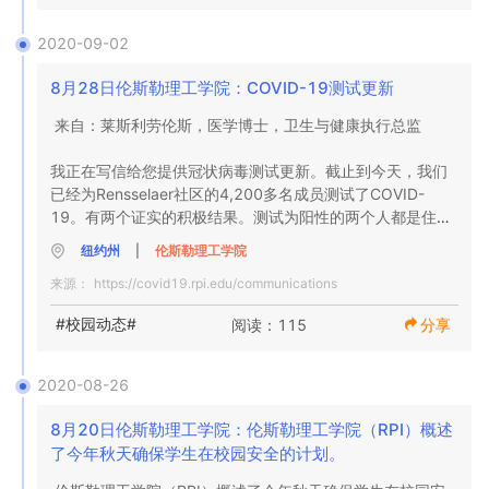
COVID-19采取的行动的影响，因此很自然地向他们展示一
个示例，他们可以如何使用在本课程中学习到的材料来更好
2020-09-02
为了确保遵守《纽约州行政命令》，并确保我们社区的健康
地了解这种流行病的影响。”

和安全，所有返回校园的学生都必须参加为期两周的通用检
8月28日伦斯勒理工学院：COVID-19测试更新
疫，与秋季学期的检疫相类似。

Hahn是将在今年秋天将与COVID-19相关的主题纳入其课程
来自：莱斯利劳伦斯，医学博士，卫生与健康执行总监

的几位教授之一。例如，他在生物医学系统建模课程中开发
住房

了美国的COVID-19传播模型。

我正在写信给您提供冠状病毒测试更新。截止到今天，我们
当学院在春季学期重新开放时，我们将接待越来越多的学
已经为Rensselaer社区的4,200多名成员测试了COVID-
工学院的Inventor Studio课程将鼓励学生设计与大流行相关
生。为了容纳需要住在下院的一年级和二年级学生，校园内
19。有两个证实的积极结果。测试为阳性的两个人都是住在
的问题的解决方案，这种方法在春季学期产生了有意义的结
住房密度将有所增加。我们将维持目前的校外住房密度标
校外住房中的学生。学生处于隔离状态，室友处于隔离状
果。在大流行的最初几个月中，大学生设计了一个分配器，
准，包括希腊下议院，该标准将继续关闭。

纽约州
|
伦斯勒理工学院
态。根据我们的协议，Rensselaer县卫生部门已收到通知。

可以在出现短缺时安全地在多名患者之间共享呼吸机。他们
来源：
https://covid19.rpi.edu/communications
还开发了一种再生组织生长的方法，以为咳嗽受损的COVID-
测验

19患者建立优化的肺旁路系统。学生获得了两种设计的临时
#校园动态#
阅读：115
分享
Rensselaer社区一直保持合作和合规性。我们感谢大家继续
专利。

与秋季学期一致，我们将继续实施“基于校园的运营计划”中详
采取所有建议的预防措施并保持良好的判断力。为了保护整
细介绍的“测试，跟踪，跟踪，监视和隔离/隔离-
个伦斯勒社会，重要的是我们继续采取负责任的行动，无论
“我们要求Inventor's Studio的学生思考COVID-19患者所面
2020-08-26
T3SQ（I）”协议。

是个人还是集体。

临的挑战，他们想如何为这一大流行病的解决方案做出贡
献，并减轻患者所面临的问题，”实践教授Asish Ghosh说在
8月20日伦斯勒理工学院：伦斯勒理工学院（RPI）概述
竞技

机械，航空航天和核工程领域。

了今年秋天确保学生在校园安全的计划。
请访问COVID-19网站，以获取有关“重返校园运营”计划的更
为了持续保护Rensselaer社区的健康和安全，并降低传播