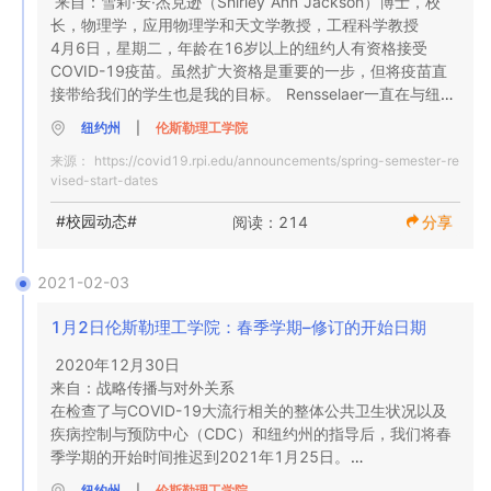
来自：雪莉·安·杰克逊（Shirley Ann Jackson）博士，校
长，物理学，应用物理学和天文学教授，工程科学教授

还开发了两个基于电话的应用程序，以帮助学生记录他们所
4月6日，星期二，年龄在16岁以上的纽约人有资格接受
接触的对象并报告任何症状。

COVID-19疫苗。虽然扩大资格是重要的一步，但将疫苗直
接带给我们的学生也是我的目标。 Rensselaer一直在与纽约
在“联系应用程序”中的日志将保留28天，以在阳性测试时协
州合作，以确保为我们的学生提供疫苗供应。我写信给大家
纽约州
|
伦斯勒理工学院
助跟踪。还将监视本地和全国趋势，以防影响校园安全的任
分享我们已经获得了1,700剂强生疫苗的初始分配。

何事情。 “拨号工具”应用程序将使学生能够检查清单上的症
来源：
https://covid19.rpi.edu/announcements/spring-semester-re
状，并每日报告他们的感觉。
vised-start-dates
学生生活部将进行外联活动，提供有关疫苗以及伦斯勒学生
#校园动态#
阅读：214
分享
如何安排约会的更多信息。目前，只有Rensselaer学生可以
在校园内进行疫苗接种。我们将继续与纽约州合作，以确保
获得更多剂量并扩大资格。

2021-02-03
1月2日伦斯勒理工学院：春季学期–修订的开始日期
我们所有人都在保护我们的健康和安全方面发挥着作用，我
2020年12月30日

鼓励合格的学生安排疫苗预约。

来自：战略传播与对外关系

在检查了与COVID-19大流行相关的整体公共卫生状况以及
疾病控制与预防中心（CDC）和纽约州的指导后，我们将春
感谢您为维护自己和我们社区的安全与健康所做的一切。
季学期的开始时间推迟到2021年1月25日。

纽约州
|
伦斯勒理工学院