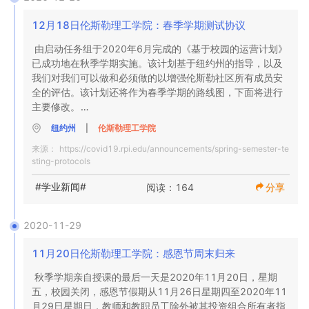
12月18日伦斯勒理工学院：春季学期测试协议
如果根据整体健康状况有进一步的变化，我们将立即通知
您。
由启动任务组于2020年6月完成的《基于校园的运营计划》
已成功地在秋季学期实施。该计划基于纽约州的指导，以及
我们对我们可以做和必须做的以增强伦斯勒社区所有成员安
全的评估。该计划还将作为春季学期的路线图，下面将进行
主要修改。

纽约州
|
伦斯勒理工学院
我们的春季测试计划为要求校园访问的人员提供了基于校园
来源：
https://covid19.rpi.edu/announcements/spring-semester-te
的操作协议。这些协议将使我们能够开展基础教育和研究任
sting-protocols
务，尤其侧重于健康与安全，教学创新，运营有效性，限制
风险和后果管理。

#学业新闻#
阅读：164
分享
由于COVID-19具有高度的传染性，并且继续在全球，我们
的国家和首都地区蔓延，因此我们无法使校园运营完全没有
2020-11-29
风险。大流行将在春季继续进行，因此情况可能会迅速改
变，导致我们不根据纽约州的禁令和/或我们自己对整体公共
11月20日伦斯勒理工学院：感恩节周末归来
卫生状况的判断，而返回校园工作影响伦斯勒理工学院。因
秋季学期亲自授课的最后一天是2020年11月20日，星期
此，我们的计划和相关协议可能会更改。

五，校园关闭，感恩节假期从11月26日星期四至2020年11
月29日星期日，教师和教职员工除外被其投资组合所有者指