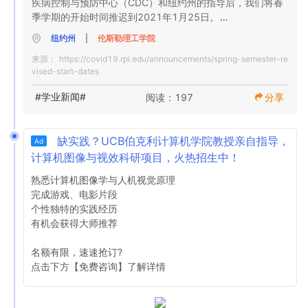
疾病控制与预防中心（CDC）和纽约州的指导后，我们将春
感谢您为维护自己和我们社区的安全与健康所做的一切。
季学期的开始时间推迟到2021年1月25日。

纽约州
|
伦斯勒理工学院
来源：
https://covid19.rpi.edu/announcements/spring-semester-re
参加课程和其他校园内活动的学生将在1月22日至1月24日
vised-start-dates
之间返回校园。这一时间点对于居住在下院的学生来说尤其
重要，他们将获得具体的到课日期和时间。从2021年1月4
#学业新闻#
阅读：197
分享
日这一周开始，到达大使将与每位学生取得联系。

缺实践？UCB伯克利计算机学院教授亲自指导，
Ad
根据联邦和纽约州公共卫生指南的规定，本学期将对所有学
计算机图像与视效科研项目，火热招生中！
生进行为期两周的就地隔离，并于2021年1月25日开始在线
指导。亲自指导活动将于2021年2月8日开始。 。

熟悉计算机图像学与人机视觉原理

完成游戏、电影片段

个性独特的实践经历

与秋季学期一样，T3SQ / I计划的所有要素以及我们的校园
有机会获得大师推荐

内健康和安全协议都将继续实施。

名额有限，速速抢订?

点击下方【免费咨询】了解详情 
我们大家都渴望回到校园生活，并继续致力于做出必要的决
定，同时要进行周密的计划并专注于保护个人和社区。我们
正在采取的措施旨在维护Rensselaer社区所有成员的健康，