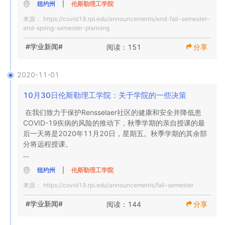
除非人力资源部与您联系并另有指示，否则在11月30日星期
纽约州
|
伦斯勒理工学院
COVID-19测试

一接受测试的教职员工将被清除从12月1日星期二开始返回
博士居住在校园之外且可进入校园并已获得教务长，研究副
来源：
https://covid19.rpi.edu/announcements/end-fall-semester-
校园。

总裁和院长批准进行考试的学生，将每周接受两次考试；

and-spring-semester-planning
我们社区的每个部分都为成功重新开放校园以及提供远程教
育和支持服务做出了贡献。值得赞扬的是，我们的学生，教
博士住在校园之外无法进入校园的学生将不会接受测试；

#学业新闻#
阅读：151
分享
职员工均表现出巨大的责任感，并认真遵守了我们全面的健
考试时间为上午9点至下午12点。在11月30日星期一和12
康和安全规程，这些规程在我们的“基于校园的运营计划”中已
月4日星期五两者之间。教师和教职员必须通过登录每日互动
拥有校园访问权限且已获得教务长，研究副总裁和教务长批
详细介绍。严格遵守这些协议，使我们能够积极降低在
2020-11-01
和活动日志（DIAL）并单击“感恩节后考试时间表”按钮来安
准考试的硕士学生，将每周接受两次考试；和

Rensselaer校园传播COVID-19的风险。自8月1日以来，我
排考试时间。此功能将从2020年11月24日星期二开始进行
们已经进行了82,000多次COVID-19测试，并获得18项阳性
10月30日伦斯勒理工学院：关于学院的一些决策
调度。

没有校园访问权限的硕士生将不会接受测试。

测试结果。

在我们致力于保护Rensselaer社区的健康和安全并降低患
教职员工测试

COVID-19疾病的风险的推动下，秋季学期的亲自授课的最
最近几周，我有机会通过Webex与许多杰出的教职员工会
所有COVID-19测试都将在校友体育和娱乐中心（AS＆RC）
后一天将是2020年11月20日，星期五。秋季学期的其余部
面，这使我们成功的秋季学期成为可能。在这一工作中发挥
（也称为军械库）中进行。请使用离新生山最近的军械库的
具有校园访问权限的基本员工和教职员工将根据多个风险因
分将远程授课。

了关键作用的教职员工，学生和教职员工的名单很长，在此
后门。 AS＆RC位于第15街人行天桥的东侧，正对着公共安
素（包括但不限于其职位）进行测试。校园频率与学生，教
感谢在此环境下努力提供最佳和最安全的教育经历的每一个
全大楼。

职员工的定期互动的数量。

人。 COVID-19大流行带来的困难情况。

纽约州
|
伦斯勒理工学院
教务长Prabhat Hajela将与学院院长协调，将计划在11月23
隔离与隔离

来源：
https://covid19.rpi.edu/announcements/fall-semester
日至11月25日之间进行的所有实验室和其他动手教学活动转
秋季学期结束

如有任何疑问，请通过电子邮件或致电（518）276-3065
换为远程形式。

与员工关系和专业发展总监Larry Hardy联系。

#学业新闻#
校园隔离和检疫设施仅适用于居住在伦斯勒住房中的学生。

阅读：144
分享
如先前宣布的那样，秋季学期亲自授课的最后一天将在2020
年11月20日，星期五。秋季学期剩余时间的课程将远程授