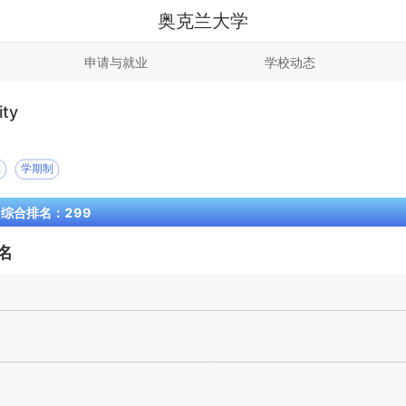
奥克兰大学
申请与就业
学校动态
ity
教
学期制
S 综合排名：299
名