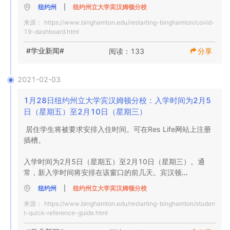
必须暂停学习。从纽约州立大学（SUNY）的最新指南转变
纽约州
|
纽约州立大学宾汉姆顿分校
为流行病学家和医疗专业人员偏爱的连续14天平均水平，而
来源：
https://www.binghamton.edu/restarting-binghamton/covid-
不是最初的14天静态时间范围。

19-dashboard.html
如果在14天的滚动期内达到5％的阈值，高校必须过渡到校
#学业新闻#
阅读：133
分享
园活动受限的远程学习。如果在转向远程学习后两周，当地
卫生部门发现该大学证明无法容纳该病例数，那么它可能会
继续要求远程学习或与纽约州卫生部协商后采取其他缓解措
2021-02-03
施。在此期间，必须暂停体育活动和其他课外活动，并且食
堂选项必须只能移至外卖店。

1月28日纽约州立大学宾汉姆顿分校：入学时间为2月5
日（星期五）至2月10日（星期三）
•由于校园提供的测试类型和周转结果时间的变化，大学将通
居住学生将被要求安排入住时间。可在Res Life网站上注册
过纽约州立大学（SUNY）仪表板报告结果。为向宾汉姆顿
插槽。

校园提供一致的测试结果快照，这是必需的。
入学时间为2月5日（星期五）至2月10日（星期三）。通
常，新入学时间将安排在该窗口的前几天。宾汉顿
（Binghamton）要求像秋季学期一样，对到达校园后将居住
纽约州
|
纽约州立大学宾汉姆顿分校
在校园内的所有学生进行COVID-19测试。搬入测试将在旧
来源：
https://www.binghamton.edu/restarting-binghamton/studen
联盟大厅的大学联盟中进行。

t-quick-reference-guide.html
为了使学生有资格进行测试和进入宿舍，必须完成的其他返