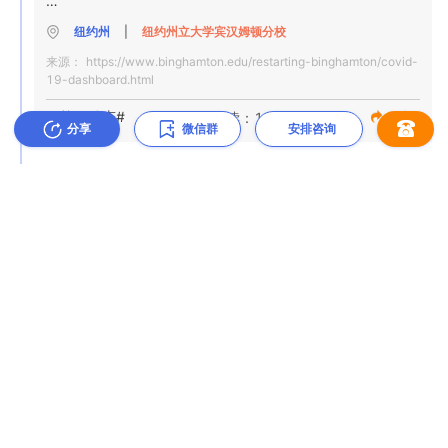
阳性率

16-旧联合大厅的校园内监控测试

纽约州
|
纽约州立大学宾汉姆顿分校
12-有症状学生的百得学生健康服务测试

百得学生健康服务部的诊断测试结果

来源：
https://www.binghamton.edu/restarting-binghamton/covid-
2-田径运动的综合测试结果

19-dashboard.html
6-布鲁姆县卫生部报告给我们的测试自我报告测试

51

全面测试

#校园动态#
阅读：124
分享
每日数据

分享
微信群
安排咨询
2020年11月18日

0

旧工会大厅的监控测试结果

2020-11-10
阳性

0

11月10日纽约州立大学宾汉姆顿分校：11月10日的监
0

全面测试

控测试结果
阳性率

纽约当前高等教育时期：累积数据

0

布鲁姆县卫生署对检测结果进行了验证

11月7日星期六至11月20日星期五

阳性

来自所有测试来源的来自校园的学生，教职员工的11项正面
NA

测试：：

0%

全面测试

阳性率

0-旧联盟大厅的校园内监控测试

3

纽约州
|
纽约州立大学宾汉姆顿分校
11-有症状学生的百得学生健康服务测试

百得学生健康服务部的诊断测试结果

阳性

来源：
https://www.binghamton.edu/restarting-binghamton/covid-
0-布鲁姆县卫生部报告给我们的测试自我报告测试

19-dashboard.html
54

NA
