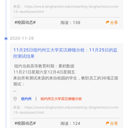
2-有症状学生的百得学生健康服务测试

来源：
https://www.binghamton.edu/restarting-binghamton/covid-
0-田径运动的综合测试结果

19-dashboard.html
5-布鲁姆县卫生部报告给我们的测试自我报告测试

#校园动态#
阅读：139
分享
每日数据

2020年11月18日

旧工会大厅的监控测试结果

2020-11-29
234

11月25日纽约州立大学宾汉姆顿分校：11月25日的监
全面测试

控测试结果
纽约当前高等教育时期：累积数据

0

11月21日星期六至12月4日星期五

阳性

来自所有测试来源的来自校园的学生，教职员工的36项正面
测试：

0%

阳性率

16-旧联合大厅的校园内监控测试

纽约州
|
纽约州立大学宾汉姆顿分校
12-有症状学生的百得学生健康服务测试

百得学生健康服务部的诊断测试结果

来源：
https://www.binghamton.edu/restarting-binghamton/covid-
2-田径运动的综合测试结果

19-dashboard.html
6-布鲁姆县卫生部报告给我们的测试自我报告测试

51

全面测试

#校园动态#
阅读：124
分享
每日数据
