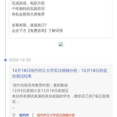
学生必须已经签署了房屋许可证和房屋许可证附录。

完成游戏、电影片段

学生必须已确认权利和责任文件。

个性独特的实践经历

在您上课之前，大学将为学生提供通知和完成以上所有项目
有机会获得大师推荐

的机会。由于先前的阳性测试或纽约州卫生部指南认可的其
他原因而无法进行测试的学生，将被要求通过Decker 
名额有限，速速抢订?

Student Health Services提交此类状态的证明。测试结果应
点击下方【免费咨询】了解详情 
上传至Decker学生健康服务下拉框，并应包括学生的名字和
姓氏，出生日期，测试的收集或执行日期以及结果。出于任
何原因要求免试的表格，例如您是一名远程学习者，您正在
远程学习所有课程，而不是住在宾厄姆顿地区，您是已离开
校园或任何其他原因的在校学生在网络上可用。如果学生在
2020-12-20
2020年11月4日之前检测出COVID-19呈阳性，则仍需要进
行校园管理的测试。
12月18日纽约州立大学宾汉姆顿分校：12月18日的监
控测试结果
纽约当前高等教育时期：累积数据

12月5日星期六至12月18日星期五

来自所有测试来源的来自校园的学生，教职员工的7项正面测
试：

0-旧联合大厅的校园内监控测试

纽约州
|
纽约州立大学宾汉姆顿分校