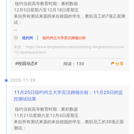
纽约当前高等教育时期：累积数据

12月5日星期六至12月18日星期五

来自所有测试来源的来自校园的学生，教职员工的7项正面测
试：

0-旧联合大厅的校园内监控测试

纽约州
|
纽约州立大学宾汉姆顿分校
2-有症状学生的百得学生健康服务测试

来源：
https://www.binghamton.edu/restarting-binghamton/covid-
0-田径运动的综合测试结果

19-dashboard.html
5-布鲁姆县卫生部报告给我们的测试自我报告测试

#校园动态#
阅读：139
分享
每日数据

2020年11月18日

旧工会大厅的监控测试结果

2020-11-29
234

11月25日纽约州立大学宾汉姆顿分校：11月25日的监
全面测试

控测试结果
纽约当前高等教育时期：累积数据

0

11月21日星期六至12月4日星期五

阳性

来自所有测试来源的来自校园的学生，教职员工的36项正面
测试：

0%
