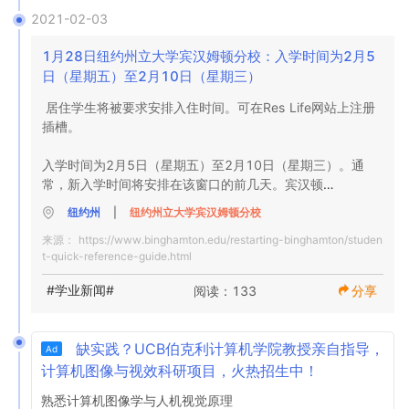
继续要求远程学习或与纽约州卫生部协商后采取其他缓解措
2021-02-03
施。在此期间，必须暂停体育活动和其他课外活动，并且食
堂选项必须只能移至外卖店。

1月28日纽约州立大学宾汉姆顿分校：入学时间为2月5
日（星期五）至2月10日（星期三）
•由于校园提供的测试类型和周转结果时间的变化，大学将通
居住学生将被要求安排入住时间。可在Res Life网站上注册
过纽约州立大学（SUNY）仪表板报告结果。为向宾汉姆顿
插槽。

校园提供一致的测试结果快照，这是必需的。
入学时间为2月5日（星期五）至2月10日（星期三）。通
常，新入学时间将安排在该窗口的前几天。宾汉顿
（Binghamton）要求像秋季学期一样，对到达校园后将居住
纽约州
|
纽约州立大学宾汉姆顿分校
在校园内的所有学生进行COVID-19测试。搬入测试将在旧
来源：
https://www.binghamton.edu/restarting-binghamton/studen
联盟大厅的大学联盟中进行。

t-quick-reference-guide.html
为了使学生有资格进行测试和进入宿舍，必须完成的其他返
#学业新闻#
阅读：133
分享
回校园或上校园的要求：

学生将确认，在进入校园之前的14天里，他们没有症状，没
缺实践？UCB伯克利计算机学院教授亲自指导，
Ad
有外出旅行并且没有与COVID-19阳性个体接触。

计算机图像与视效科研项目，火热招生中！
学生将确认他们在来到校园之前已经完成了为期7天的预防性
检疫。

熟悉计算机图像学与人机视觉原理
