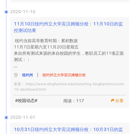
2020年11月18日

0

旧工会大厅的监控测试结果

2020-11-10
阳性

0

11月10日纽约州立大学宾汉姆顿分校：11月10日的监
0

全面测试

控测试结果
阳性率

纽约当前高等教育时期：累积数据

0

布鲁姆县卫生署对检测结果进行了验证

11月7日星期六至11月20日星期五

阳性

来自所有测试来源的来自校园的学生，教职员工的11项正面
NA

测试：：

0%

全面测试

阳性率

0-旧联盟大厅的校园内监控测试

3

纽约州
|
纽约州立大学宾汉姆顿分校
11-有症状学生的百得学生健康服务测试

百得学生健康服务部的诊断测试结果

阳性

来源：
https://www.binghamton.edu/restarting-binghamton/covid-
0-布鲁姆县卫生部报告给我们的测试自我报告测试

19-dashboard.html
54

NA

每日数据

全面测试

阳性率
#校园动态#
阅读：117
分享
2020年11月9日

旧工会大厅的监控测试结果

1

2020-11-01
阳性

0

全面测试

10月31日纽约州立大学宾汉姆顿分校：10月31日的监
1.9％
