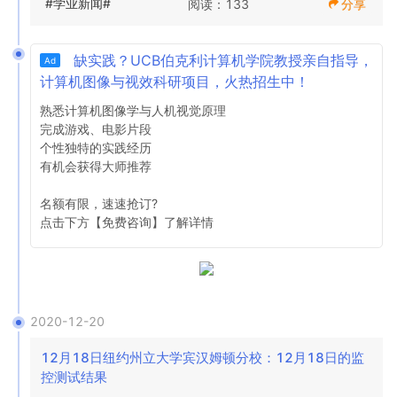
#学业新闻#
阅读：133
分享
回校园或上校园的要求：

学生将确认，在进入校园之前的14天里，他们没有症状，没
缺实践？UCB伯克利计算机学院教授亲自指导，
Ad
有外出旅行并且没有与COVID-19阳性个体接触。

计算机图像与视效科研项目，火热招生中！
学生将确认他们在来到校园之前已经完成了为期7天的预防性
检疫。

熟悉计算机图像学与人机视觉原理

学生必须已经签署了房屋许可证和房屋许可证附录。

完成游戏、电影片段

学生必须已确认权利和责任文件。

个性独特的实践经历

在您上课之前，大学将为学生提供通知和完成以上所有项目
有机会获得大师推荐

的机会。由于先前的阳性测试或纽约州卫生部指南认可的其
他原因而无法进行测试的学生，将被要求通过Decker 
名额有限，速速抢订?

Student Health Services提交此类状态的证明。测试结果应
点击下方【免费咨询】了解详情 
上传至Decker学生健康服务下拉框，并应包括学生的名字和
姓氏，出生日期，测试的收集或执行日期以及结果。出于任
何原因要求免试的表格，例如您是一名远程学习者，您正在
远程学习所有课程，而不是住在宾厄姆顿地区，您是已离开
校园或任何其他原因的在校学生在网络上可用。如果学生在
2020-12-20
2020年11月4日之前检测出COVID-19呈阳性，则仍需要进
行校园管理的测试。
12月18日纽约州立大学宾汉姆顿分校：12月18日的监
控测试结果