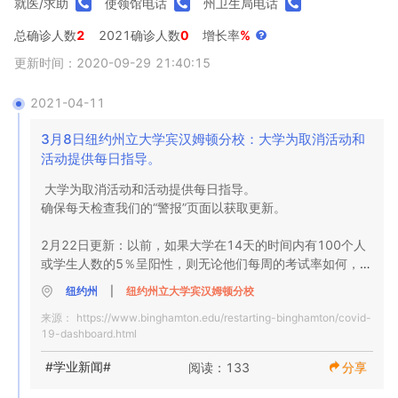
就医/求助
使领馆电话
州卫生局电话
总确诊人数
2
2021确诊人数
0
增长率
%
更新时间：2020-09-29 21:40:15
2021-04-11
3月8日纽约州立大学宾汉姆顿分校：大学为取消活动和
活动提供每日指导。
大学为取消活动和活动提供每日指导。

确保每天检查我们的“警报”页面以获取更新。

2月22日更新：以前，如果大学在14天的时间内有100个人
或学生人数的5％呈阳性，则无论他们每周的考试率如何，都
必须暂停学习。从纽约州立大学（SUNY）的最新指南转变
纽约州
|
纽约州立大学宾汉姆顿分校
为流行病学家和医疗专业人员偏爱的连续14天平均水平，而
来源：
https://www.binghamton.edu/restarting-binghamton/covid-
不是最初的14天静态时间范围。

19-dashboard.html
如果在14天的滚动期内达到5％的阈值，高校必须过渡到校
#学业新闻#
阅读：133
分享
园活动受限的远程学习。如果在转向远程学习后两周，当地
卫生部门发现该大学证明无法容纳该病例数，那么它可能会