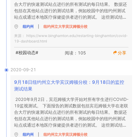
合大厅的快速测试站点进行的所有测试的每日结果。 数据还
.7％

包括在其他站点进行的测试结果，例如校园中的纽约州测试
阳性概率

站点或通过本地医疗保健提供者进行的测试。 这些测试结果
将在收到结果的当天添加到总数中。

99.3％

纽约州
|
纽约州立大学宾汉姆顿分校
阴性概率

来源：
https://www.binghamton.edu/restarting-binghamton/covid-
9月27日上午9:30更新

19-dashboard.html
监视测试结果（9月2日以来的累积值）

9月25日的监控测试结果

来自校园内监视COVID-19测试站点的累积结果。

#校园动态#
阅读：105
分享
我们校园内监控COVID-19网站的每日结果，周一至周五进
行测试。

5,365

2020-09-21
全面测试

189

全面测试

9月18日纽约州立大学宾汉姆顿分校：9月18日的监控
46

测试结果
正面测试

2个

2020年9月2日，宾厄姆顿大学开始对所有学生进行COVID-
阳性

0.86％

19监视测试。 下面报告的测试数据包括宾厄姆顿大学在老联
阳性测试百分比

合大厅的快速测试站点进行的所有测试的每日结果。 数据还
1.1％

包括在其他站点进行的测试结果，例如校园中的纽约州测试
阳性概率

站点或通过本地医疗保健提供者进行的测试。 这些测试结果
纽约州高等教育阈值措施

将在收到结果的当天添加到总数中。

98.9％

9月26日期间，来自所有测试来源的来自校园的学生，教师
纽约州
|
纽约州立大学宾汉姆顿分校