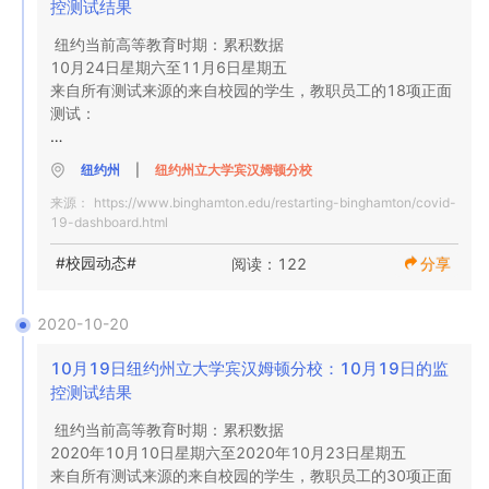
控测试结果
阳性率

NA

纽约当前高等教育时期：累积数据

阳性

布鲁姆县卫生署对检测结果进行了验证

10月24日星期六至11月6日星期五

来自所有测试来源的来自校园的学生，教职员工的18项正面
NA

NA

测试：

阳性

全面测试

9-旧联盟大厅的校园内监控测试

百得学生健康服务部的诊断测试结果

6

纽约州
|
纽约州立大学宾汉姆顿分校
5-有症状学生的百得学生健康服务测试

阳性

来源：
https://www.binghamton.edu/restarting-binghamton/covid-
4-布鲁姆县卫生部报告给我们的测试自我报告测试

45

19-dashboard.html
全面测试

NA

每日数据

阳性率
#校园动态#
阅读：122
分享
2020年10月19日，星期一

11

旧工会大厅的监控测试结果

阳性

2020-10-20
NA

24.4％

全面测试

10月19日纽约州立大学宾汉姆顿分校：10月19日的监
阳性

控测试结果
NA

布鲁姆县卫生署对检测结果进行了验证

纽约当前高等教育时期：累积数据

阳性

2020年10月10日星期六至2020年10月23日星期五

NA

来自所有测试来源的来自校园的学生，教职员工的30项正面
NA

全面测试
