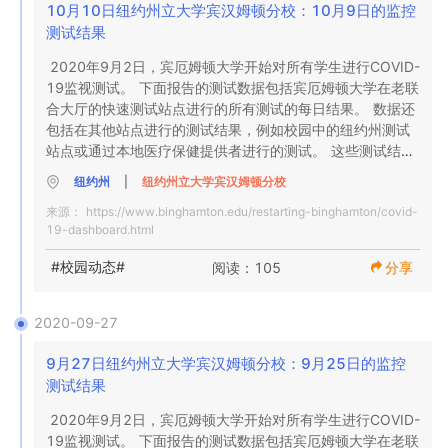
20

NA

10月10日纽约州立大学宾汉姆顿分校：10月9日的监控
全面测试

阳性
测试结果
0

2020年9月2日，宾厄姆顿大学开始对所有学生进行COVID-
阳性

19监视测试。 下面报告的测试数据包括宾厄姆顿大学在老联
合大厅的快速测试站点进行的所有测试的每日结果。 数据还
0％

包括在其他站点进行的测试结果，例如校园中的纽约州测试
阳性

站点或通过本地医疗保健提供者进行的测试。 这些测试结果
将在收到结果的当天添加到总数中。

纽约州
|
纽约州立大学宾汉姆顿分校
布鲁姆县卫生署对检测结果进行了验证

来源：
https://www.binghamton.edu/restarting-binghamton/covid-
10月9日晚上7:30更新

19-dashboard.html
0

全面测试

10月9日的监控测试结果

#校园动态#
阅读：105
分享
我们校园内监控COVID-19网站的每日结果，周一至周五进
3

行测试。

阳性

2020-09-27
140

0

全面测试

9月27日纽约州立大学宾汉姆顿分校：9月25日的监控
阳性
测试结果
1个

2020年9月2日，宾厄姆顿大学开始对所有学生进行COVID-
阳性

19监视测试。 下面报告的测试数据包括宾厄姆顿大学在老联