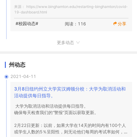
阴性概率

和员工的阳性测试总数：校园内监视（26），Decker学生健
来源：
https://www.binghamton.edu/restarting-binghamton/covid-
晚上8:15更新 – 9月18日

康服务（69），自我报告测试（18）。至10月9日。

19-dashboard.html
9月18日的监视测试结果

113/100

#校园动态#
阅读：116
分享
我们校园内监控COVID-19网站的每日结果，周一至周五进
9月12日至9月25日的数据

行测试。

9月12日期间，来自所有测试来源的来自学生，教职员工和
校园人员的阳性测试总数：校园内监视（12），Decker学生
更多动态
218

全面测试

州动态
1个

阳性

2021-04-11
0.5％

3月8日纽约州立大学宾汉姆顿分校：大学为取消活动和
阳性概率

活动提供每日指导。
99.5％

大学为取消活动和活动提供每日指导。

阴性概率

确保每天检查我们的“警报”页面以获取更新。

2月22日更新：以前，如果大学在14天的时间内有100个人
或学生人数的5％呈阳性，则无论他们每周的考试率如何，都