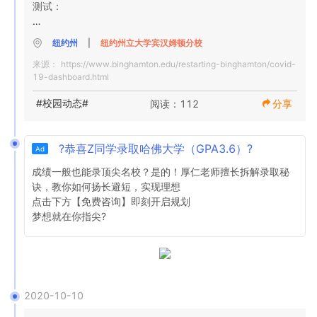
测试：

阳性

NA

11-旧联盟大厅的校园内监控测试

百得学生健康服务部的诊断测试结果

阳性

纽约州
|
纽约州立大学宾汉姆顿分校
7-有症状学生的百得学生健康服务测试

来源：
https://www.binghamton.edu/restarting-binghamton/covid-
12-布鲁姆县卫生部报告给我们的测试自我报告测试

8

NA

19-dashboard.html
全面测试

阳性
每日数据

#校园动态#
阅读：112
分享
2020年10月19日，星期一

0

旧工会大厅的监控测试结果

阳性

?恭喜Z同学录取哈佛大学（GPA3.6）?
Ad
671

0％

全面测试

成绩一般也能录顶尖名校？是的！厚仁老师擅长拆解录取秘
阳性

诀，教你如何扬长避短，实现理想

4

点击下方【免费咨询】即刻开启规划

布鲁姆县卫生署对检测结果进行了验证

阳性

梦想就在你指尖?
NA

.6％

全面测试

阳性

NA

百得学生健康服务部的诊断测试结果

阳性

2020-10-10