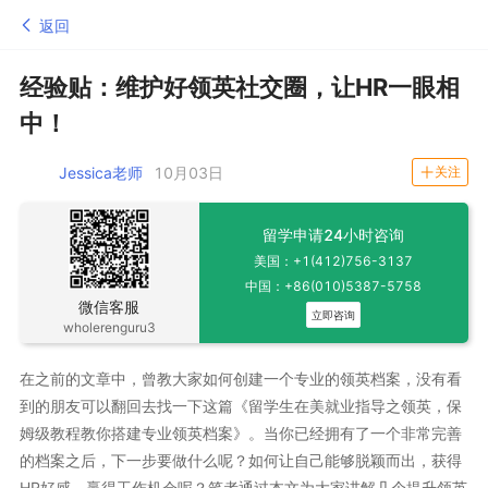
返回
经验贴：维护好领英社交圈，让HR一眼相
中！
Jessica老师
10月03日
关注
留学申请24小时咨询
美国：+1(412)756-3137
中国：+86(010)5387-5758
微信客服
立即咨询
wholerenguru3
在之前的文章中，曾教大家如何创建一个专业的领英档案，没有看
到的朋友可以翻回去找一下这篇《留学生在美就业指导之领英，保
姆级教程教你搭建专业领英档案》。当你已经拥有了一个非常完善
的档案之后，下一步要做什么呢？如何让自己能够脱颖而出，获得
HR好感，赢得工作机会呢？笔者通过本文为大家讲解几个提升领英