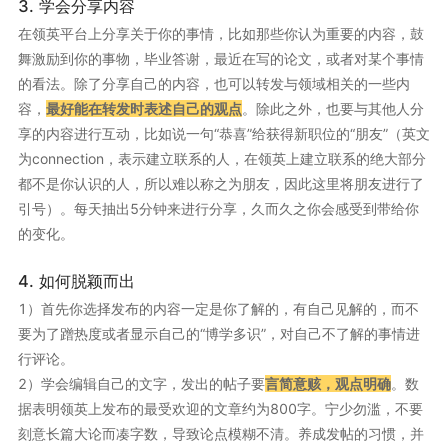
3. 学会分享内容
在领英平台上分享关于你的事情，比如那些你认为重要的内容，鼓
舞激励到你的事物，毕业答谢，最近在写的论文，或者对某个事情
的看法。除了分享自己的内容，也可以转发与领域相关的一些内
容，
最好能在转发时表述自己的观点
。除此之外，也要与其他人分
享的内容进行互动，比如说一句“恭喜”给获得新职位的“朋友”（英文
为connection，表示建立联系的人，在领英上建立联系的绝大部分
都不是你认识的人，所以难以称之为朋友，因此这里将朋友进行了
引号）。每天抽出5分钟来进行分享，久而久之你会感受到带给你
的变化。
4. 如何脱颖而出
1）首先你选择发布的内容一定是你了解的，有自己见解的，而不
要为了蹭热度或者显示自己的“博学多识”，对自己不了解的事情进
行评论。
2）学会编辑自己的文字，发出的帖子要
言简意赅，观点明确
。数
据表明领英上发布的最受欢迎的文章约为800字。宁少勿滥，不要
刻意长篇大论而凑字数，导致论点模糊不清。养成发帖的习惯，并