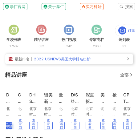
厚仁官网
关于厚仁
实习科研
搜索
订阅
学校列表
精品讲座
热门视频
专家专栏
州列表
17537
302
242
2360
51
最新排名
|
2022 USNEWS美国大学排名出炉
精品讲座
全部
D
C
DH
留美
量
D/S
深度
美
抢
OP
H
S、
S新
新生
化
终
拆
国
跑
T求
S
E
规之
入学
金
结：
解：
研
2
职倒
北
北
北京
北京
北
北京
北京
北
北
北京
新
E、
下：
必
融/
新规
F1
究
6
计时
京
京
时间
时间
京
时间
时间
京
京
时间
时
时
7月2
7月1
时
7月0
6月2
时
时
6月0
规
M
留学
知，
金
对O
学生
生/
秋
｜求
查
查
查
查
查
查
查
查
查
立
看
看
看
看
看
看
看
看
看
间
间
4日
7日
间
3日
6日
间
间
5日
即报
解
E
生如
及D
工/
PT
签证
博
招
职策
回
回
回
回
回
回
回
回
回
名
8
7
周五
周五
7
周五
周五
6
6
周五
放
放
放
放
放
放
放
放
放
读
专
何备
HS
金
的影
真相
士
｜
略、
月
月
晚上
晚上
月
晚上
晚上
月
月
晚上