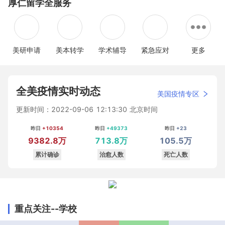
厚仁留学全服务
及
业
战秋
留美
数
响与
+加
申
一
避坑
07
31
21:3
21:3
10
21:3
21:3
19
1
21:3
留
申
招
新规
专
202
急全
请
站
一次
日
日
0
0
日
0
0
日
2
0
美
报
解读
业
6秋
攻略
｜
式
讲清
周
周
周
周
日
五
五
五
五
周
新
&
解
招指
答
通
晚
晚
晚
晚
五
生
职
析
南
疑
关
美研申请
美本转学
学术辅导
紧急应对
更多
上
上
上
上
晚
注
业
专
指
2
2
21:
21:
上
意
规
场
南
1:
1:
30
30
2
事
划
30
30
1:
项
3
全美疫情实时动态
美国疫情专区
0
更新时间：
2022-09-06 12:13:30 北京时间
昨日
+10354
昨日
+49373
昨日
+23
9382.8万
713.8万
105.5万
累计确诊
治愈人数
死亡人数
重点关注--学校