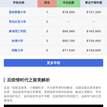
学校名称
排名
毕业起薪
事业中期年薪
普林斯顿大学
1
$79,900
$157,200
哥伦比亚大学
2
--
--
麻省理工学院
2
$94,988
$163,900
哈佛大学
2
$80,100
$159,400
耶鲁大学
5
$71,030
$154,600
更多学校
后疫情时代之留美解析
这是「陈航说留美」小视频栏目，为大家带来特别解读，话题征集自群里家长
反馈，包括留美申请注意事项、美国选举对留学的影响、解读入境限令、学生
如何保护自己、如何保持学业不中断、后疫情时代求职技巧、远程学习的注意
事项等。